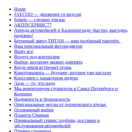
Перейти
Home
к
JAECOO — движение со вкусом
содержанию
Solaris — сделано для вас
АКППСЕРВИС77
Аренда автомобилей в Калининграде: быстро, выгодно,
надежно!
Бетонный завод ТИТАН — ваш надёжный партнёр.
Ваш персональный фоторедактор
Вижу все
Воздух под контролем
Выбор, которому можно доверять
Когда земля встречает огонь
Криптовалюта — будущее, которое уже настало
Кроссовер с характером лидера
Лада — то, что надо
Мы ремонтируем глушители в Санкт-Петербурге и
Колпино
Надежность и безопасность
Оригинальные чехлы от технического ателье.
Осознанный выбор
Планета Changan
Премиальный сервис подбора, поставки и
обслуживания автомобилей
Пример страницы