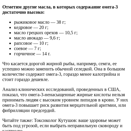
Отметим другие масла, в которых содержание омега-3
достаточно высоко:
рыжиковое масло — 38 г;
кедровое — 20 г;
масло грецких орехов — 10,5 г;
масло авокадо — 9,6 г;
рапсовое — 10 г;
соевое — 7 г;
горчичное — 14 г.
Что касается дорогой жирной рыбы, например, семги, ее
успешно можно заменить обычной селедкой. Она в большом
количестве содержит омега-3, гораздо менее калотрийна и
стоит гораздо дешевле.
Анализ клинических исследований, проведенных в США,
показал, что омега-3-ненасыщенные жирные кислоты нельзя
принимать людям с высоким уровнем липидов в крови. У них
омега-3 повышает риск развития мерцательной аритмии, или
фибрилляции предсердий.
Читайте также: Токсиколог Кутушов: ваше здоровье может
быть под угрозой, если выбрать неправильную сковороду и
кастрюлю.