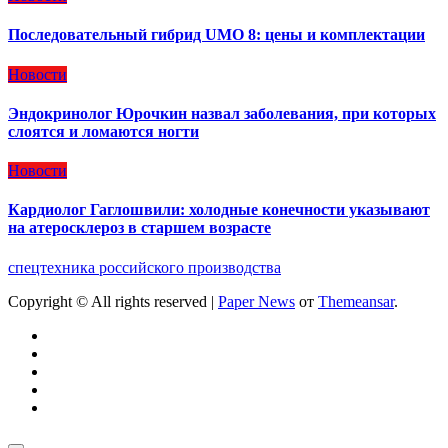
Последовательный гибрид UMO 8: цены и комплектации
Новости
Эндокринолог Юрочкин назвал заболевания, при которых
слоятся и ломаются ногти
Новости
Кардиолог Гаглошвили: холодные конечности указывают
на атеросклероз в старшем возрасте
спецтехника российского производства
Copyright © All rights reserved
|
Paper News
от
Themeansar
.