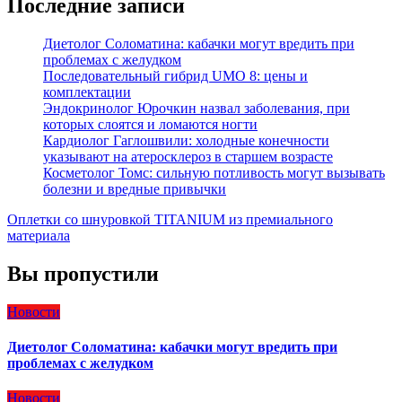
Последние записи
Диетолог Соломатина: кабачки могут вредить при
проблемах с желудком
Последовательный гибрид UMO 8: цены и
комплектации
Эндокринолог Юрочкин назвал заболевания, при
которых слоятся и ломаются ногти
Кардиолог Гаглошвили: холодные конечности
указывают на атеросклероз в старшем возрасте
Косметолог Томс: сильную потливость могут вызывать
болезни и вредные привычки
Оплетки со шнуровкой TITANIUM из премиального
материала
Вы пропустили
Новости
Диетолог Соломатина: кабачки могут вредить при
проблемах с желудком
Новости