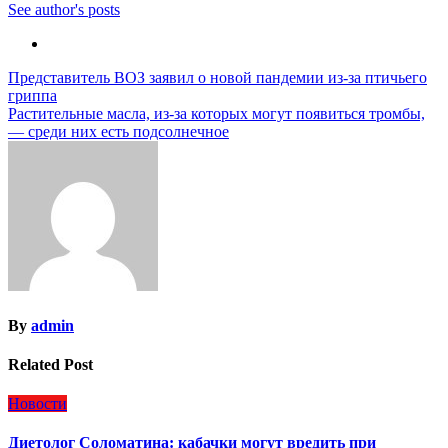
See author's posts
Навигация
Представитель ВОЗ заявил о новой пандемии из-за птичьего
гриппа
по
Растительные масла, из-за которых могут появиться тромбы,
записям
— среди них есть подсолнечное
By
admin
Related Post
Новости
Диетолог Соломатина: кабачки могут вредить при