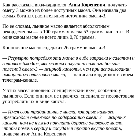
Как рассказала врач-кардиолог
Анна Кореневич
, получать
омегу-3 можно из более доступных масел. Она назвала два
самых богатых растительных источника омеги-3.
По ее словам, льняное масло является абсолютным
рекордсменом — в 100 граммах масла 53 грамма кислоты. В
оливковом масле ее всего лишь 0,76 грамма.
Конопляное масло содержит 26 граммов омеги-3.
— Регулярно потребляя эти масла в виде заправки к салатам и
готовым блюдам, мы можем получать намного больше
полезной омега-3 — жирной кислоты, чем при использовании
импортного оливкового масла
, — написала кардиолог в своем
телеграм-канале.
У этих масел довольно специфический вкус, особенно у
льняного. Если они вам не нравятся, специалист посоветовала
употреблять их в виде капсул.
— Имея свои традиционные масла, которые намного
превосходят оливковое по содержанию омеги-3 — жирных
кислот, нам не нужно покупать дорогое оливковое масло,
чтобы помочь сердцу и сосудам и просто вкусно поесть
, —
подвела итог Анна Кореневич.