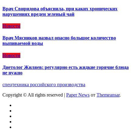
Врач Свиридова объяснила, при каких хронических
нарушениях вреден зеленый чай
Новости
Врач Мясников назвал опасно большое количество
выпиваемой воды
Новости
Диетолог Жиляев: регулярно есть жидкие горячие блюда
не нужно
спецтехника российского производства
Copyright © All rights reserved
|
Paper News
от
Themeansar
.