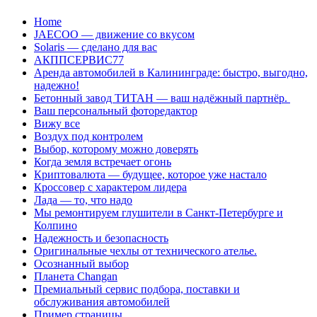
Перейти
Home
к
JAECOO — движение со вкусом
содержанию
Solaris — сделано для вас
АКППСЕРВИС77
Аренда автомобилей в Калининграде: быстро, выгодно,
надежно!
Бетонный завод ТИТАН — ваш надёжный партнёр.
Ваш персональный фоторедактор
Вижу все
Воздух под контролем
Выбор, которому можно доверять
Когда земля встречает огонь
Криптовалюта — будущее, которое уже настало
Кроссовер с характером лидера
Лада — то, что надо
Мы ремонтируем глушители в Санкт-Петербурге и
Колпино
Надежность и безопасность
Оригинальные чехлы от технического ателье.
Осознанный выбор
Планета Changan
Премиальный сервис подбора, поставки и
обслуживания автомобилей
Пример страницы