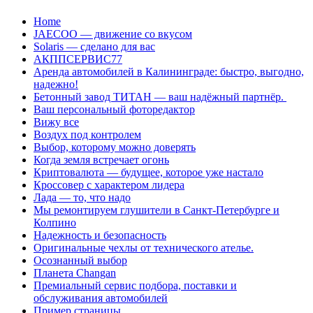
Перейти
Home
к
JAECOO — движение со вкусом
содержанию
Solaris — сделано для вас
АКППСЕРВИС77
Аренда автомобилей в Калининграде: быстро, выгодно,
надежно!
Бетонный завод ТИТАН — ваш надёжный партнёр.
Ваш персональный фоторедактор
Вижу все
Воздух под контролем
Выбор, которому можно доверять
Когда земля встречает огонь
Криптовалюта — будущее, которое уже настало
Кроссовер с характером лидера
Лада — то, что надо
Мы ремонтируем глушители в Санкт-Петербурге и
Колпино
Надежность и безопасность
Оригинальные чехлы от технического ателье.
Осознанный выбор
Планета Changan
Премиальный сервис подбора, поставки и
обслуживания автомобилей
Пример страницы