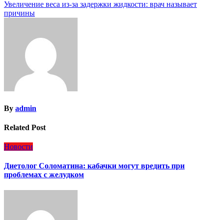
по
Увеличение веса из-за задержки жидкости: врач называет
записям
причины
By
admin
Related Post
Новости
Диетолог Соломатина: кабачки могут вредить при
проблемах с желудком