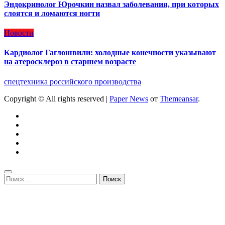
Эндокринолог Юрочкин назвал заболевания, при которых
слоятся и ломаются ногти
Новости
Кардиолог Гаглошвили: холодные конечности указывают
на атеросклероз в старшем возрасте
спецтехника российского производства
Copyright © All rights reserved
|
Paper News
от
Themeansar
.
Найти: