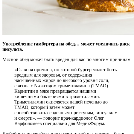
Употребление гамбургера на обед… может увеличить риск
инсульта.
Мясной обед может быть вреден для вас по многим причинам.
«Главная причина, по которой
бургер может быть
вредным для здоровья, от содержания
насыщенных жиров до высокого уровня соли,
связана с N-оксидом триметиламина (ТМАО).
Карнитин в мясе превращается нашими
кишечными бактериями в триметиламин.
Триметиламин окисляется нашей печенью до
ТМАО, который затем может
способствовать сердечным приступам, инсультам
и смерти», — говорит врач-кардиолог Олег
Варфоломеев специально для МедикФорум.
Любой вид переработанного мяса, такой как ветчина, бекон,