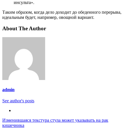
инсульта».
Таким образом, когда дело доходит до обеденного перерыва,
идеальным будет, например, овощной вариант.
About The Author
admin
See author's posts
Навигация
Изменившаяся текстура стула может указывать на рак
кишечника