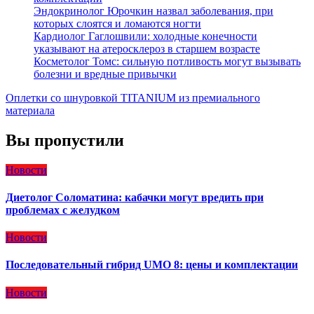
Эндокринолог Юрочкин назвал заболевания, при
которых слоятся и ломаются ногти
Кардиолог Гаглошвили: холодные конечности
указывают на атеросклероз в старшем возрасте
Косметолог Томс: сильную потливость могут вызывать
болезни и вредные привычки
Оплетки со шнуровкой TITANIUM из премиального
материала
Вы пропустили
Новости
Диетолог Соломатина: кабачки могут вредить при
проблемах с желудком
Новости
Последовательный гибрид UMO 8: цены и комплектации
Новости