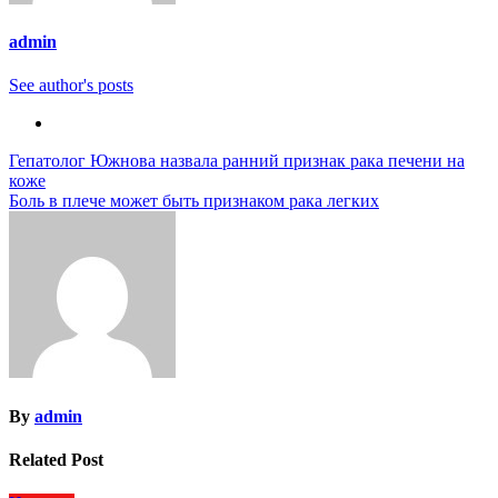
admin
See author's posts
Навигация
Гепатолог Южнова назвала ранний признак рака печени на
коже
по
Боль в плече может быть признаком рака легких
записям
By
admin
Related Post