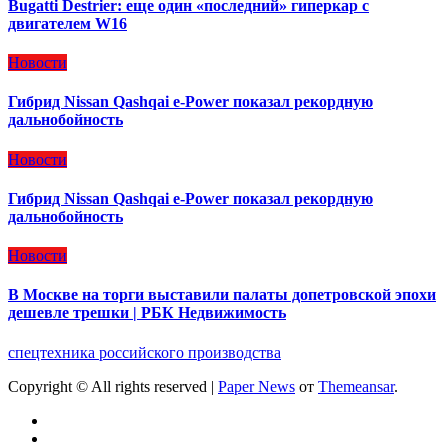
Bugatti Destrier: еще один «последний» гиперкар с
двигателем W16
Новости
Гибрид Nissan Qashqai e-Power показал рекордную
дальнобойность
Новости
Гибрид Nissan Qashqai e-Power показал рекордную
дальнобойность
Новости
В Москве на торги выставили палаты допетровской эпохи
дешевле трешки | РБК Недвижимость
спецтехника российского производства
Copyright © All rights reserved
|
Paper News
от
Themeansar
.