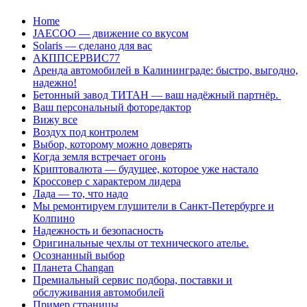
Перейти
Home
к
JAECOO — движение со вкусом
содержанию
Solaris — сделано для вас
АКППСЕРВИС77
Аренда автомобилей в Калининграде: быстро, выгодно,
надежно!
Бетонный завод ТИТАН — ваш надёжный партнёр.
Ваш персональный фоторедактор
Вижу все
Воздух под контролем
Выбор, которому можно доверять
Когда земля встречает огонь
Криптовалюта — будущее, которое уже настало
Кроссовер с характером лидера
Лада — то, что надо
Мы ремонтируем глушители в Санкт-Петербурге и
Колпино
Надежность и безопасность
Оригинальные чехлы от технического ателье.
Осознанный выбор
Планета Changan
Премиальный сервис подбора, поставки и
обслуживания автомобилей
Пример страницы