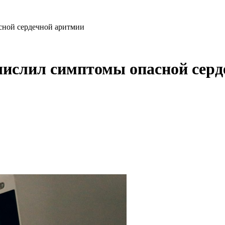
сной сердечной аритмии
числил симптомы опасной серд