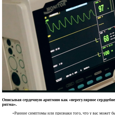
Описывая сердечную аритмию как «нерегулярное сердцебиени
ритма».
«Ранние симптомы или признаки того, что у вас может быть аритмия, могут включать ощущение, что ваше сердце пропустило или пропустило удар», — говорит врач-кардиолог