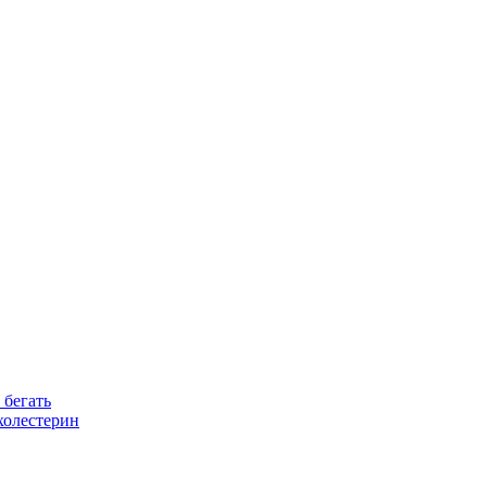
 бегать
холестерин