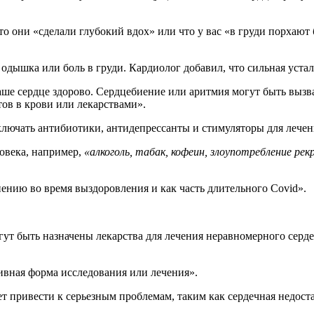
то они «сделали глубокий вдох» или что у вас «в груди порхают
одышка или боль в груди. Кардиолог добавил, что сильная уста
ов в крови или лекарствами».
включать антибиотики, антидепрессанты и стимуляторы для леч
овека, например,
«алкоголь, табак, кофеин, злоупотребление р
иению во время выздоровления и как часть длительного Covid».
огут быть назначены лекарства для лечения неравномерного серд
ивная форма исследования или лечения».
привести к серьезным проблемам, таким как сердечная недостат