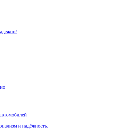
надежно!
ино
 автомобилей
онализм и надёжность.