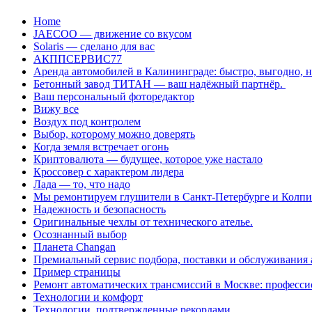
Перейти
Home
к
JAECOO — движение со вкусом
содержанию
Solaris — сделано для вас
АКППСЕРВИС77
Аренда автомобилей в Калининграде: быстро, выгодно, 
Бетонный завод ТИТАН — ваш надёжный партнёр.
Ваш персональный фоторедактор
Вижу все
Воздух под контролем
Выбор, которому можно доверять
Когда земля встречает огонь
Криптовалюта — будущее, которое уже настало
Кроссовер с характером лидера
Лада — то, что надо
Мы ремонтируем глушители в Санкт-Петербурге и Колп
Надежность и безопасность
Оригинальные чехлы от технического ателье.
Осознанный выбор
Планета Changan
Премиальный сервис подбора, поставки и обслуживания
Пример страницы
Ремонт автоматических трансмиссий в Москве: професси
Технологии и комфорт
Технологии, подтвержденные рекордами