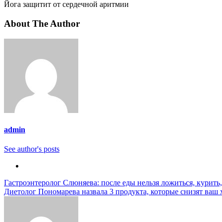
Йога защитит от сердечной аритмии
About The Author
admin
See author's posts
Навигация
Гастроэнтеролог Слюняева: после еды нельзя ложиться, курить,
Диетолог Пономарева назвала 3 продукта, которые снизят ваш 
по
записям