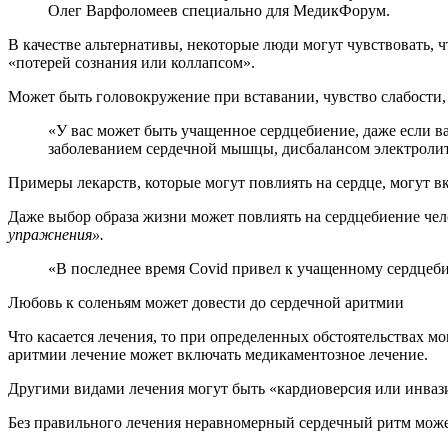
Олег Варфоломеев специально для МедикФорум.
В качестве альтернативы, некоторые люди могут чувствовать, ч
«потерей сознания или коллапсом».
Может быть головокружение при вставании, чувство слабости, 
«У вас может быть учащенное сердцебиение, даже если ваше сердце здорово. Сердцебиение или аритмия могут быть вызваны аномальными электрическими путями сердца,
заболеванием сердечной мышцы, дисбалансом электролит
Примеры лекарств, которые могут повлиять на сердце, могут 
Даже выбор образа жизни может повлиять на сердцебиение чел
упражнения».
«В последнее время Covid привел к учащенному сердцеб
Любовь к соленьям может довести до сердечной аритмии
Что касается лечения, то при определенных обстоятельствах м
аритмии лечение может включать медикаментозное лечение.
Другими видами лечения могут быть «кардиоверсия или инваз
Без правильного лечения неравномерный сердечный ритм может 