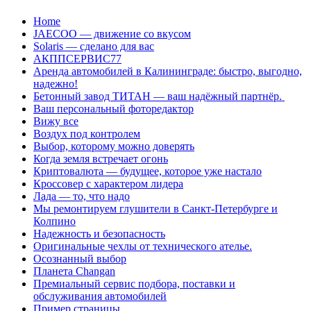
Перейти
Home
к
JAECOO — движение со вкусом
содержанию
Solaris — сделано для вас
АКППСЕРВИС77
Аренда автомобилей в Калининграде: быстро, выгодно,
надежно!
Бетонный завод ТИТАН — ваш надёжный партнёр.
Ваш персональный фоторедактор
Вижу все
Воздух под контролем
Выбор, которому можно доверять
Когда земля встречает огонь
Криптовалюта — будущее, которое уже настало
Кроссовер с характером лидера
Лада — то, что надо
Мы ремонтируем глушители в Санкт-Петербурге и
Колпино
Надежность и безопасность
Оригинальные чехлы от технического ателье.
Осознанный выбор
Планета Changan
Премиальный сервис подбора, поставки и
обслуживания автомобилей
Пример страницы