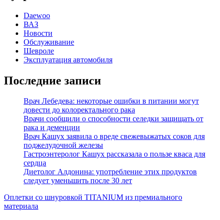
Daewoo
ВАЗ
Новости
Обслуживание
Шевроле
Эксплуатация автомобиля
Последние записи
Врач Лебедева: некоторые ошибки в питании могут
довести до колоректального рака
Врачи сообщили о способности селедки защищать от
рака и деменции
Врач Кашух заявила о вреде свежевыжатых соков для
поджелудочной железы
Гастроэнтеролог Кашух рассказала о пользе кваса для
сердца
Диетолог Алдонина: употребление этих продуктов
следует уменьшить после 30 лет
Оплетки со шнуровкой TITANIUM из премиального
материала