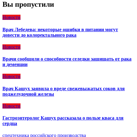
Вы пропустили
Новости
Врач Лебедева: некоторые ошибки в питании могут
довести до колоректального рака
Новости
Врачи сообщили о способности селедки защищать от рака
и деменции
Новости
Врач Кашух заявила о вреде свежевыжатых соков для
поджелудочной железы
Новости
Гастроэнтеролог Кашух рассказала о пользе кваса для
сердца
спецтехника российского производства