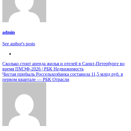
admin
See author's posts
Навигация
Сколько стоит аренда жилья и отелей в Санкт-Петербурге во
время ПМЭФ-2026 | РБК Недвижимость
по
Чистая прибыль Россельхозбанка составила 11,5 млрд руб. в
записям
первом квартале — РБК Отрасли