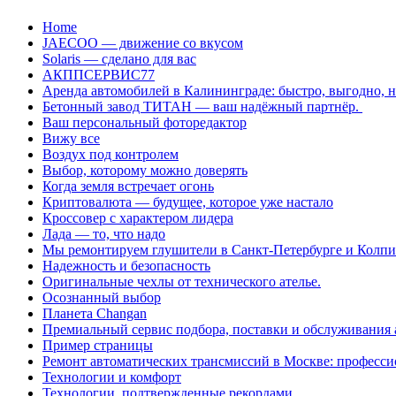
Перейти
Home
к
JAECOO — движение со вкусом
содержанию
Solaris — сделано для вас
АКППСЕРВИС77
Аренда автомобилей в Калининграде: быстро, выгодно, 
Бетонный завод ТИТАН — ваш надёжный партнёр.
Ваш персональный фоторедактор
Вижу все
Воздух под контролем
Выбор, которому можно доверять
Когда земля встречает огонь
Криптовалюта — будущее, которое уже настало
Кроссовер с характером лидера
Лада — то, что надо
Мы ремонтируем глушители в Санкт-Петербурге и Колп
Надежность и безопасность
Оригинальные чехлы от технического ателье.
Осознанный выбор
Планета Changan
Премиальный сервис подбора, поставки и обслуживания
Пример страницы
Ремонт автоматических трансмиссий в Москве: професси
Технологии и комфорт
Технологии, подтвержденные рекордами