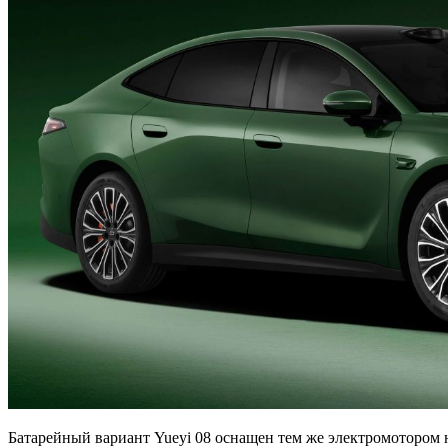
Батарейный вариант Yueyi 08 оснащен тем же электромотором н