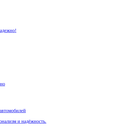
надежно!
ино
 автомобилей
онализм и надёжность.