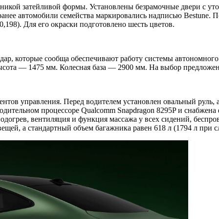
ехникой затейливой формы. Установлены безрамочные двери с у
ранее автомобили семейства маркировались надписью Bestune. П
198). Для его окраски подготовлено шесть цветов.
идар, которые сообща обеспечивают работу системы автономного
сота — 1475 мм. Колесная база — 2900 мм. На выбор предложен
ов управления. Перед водителем установлен овальный руль, а 
одительном процессоре Qualcomm Snapdragon 8295P и снабжена 
догрев, вентиляция и функция массажа у всех сидений, беспрово
вещей, а стандартный объем багажника равен 618 л (1794 л при 