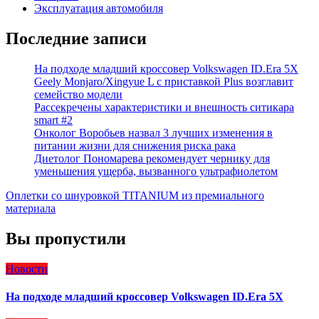
Эксплуатация автомобиля
Последние записи
На подходе младший кроссовер Volkswagen ID.Era 5X
Geely Monjaro/Xingyue L с приставкой Plus возглавит
семейство модели
Рассекречены характеристики и внешность ситикара
smart #2
Онколог Воробьев назвал 3 лучших изменения в
питании жизни для снижения риска рака
Диетолог Пономарева рекомендует чернику для
уменьшения ущерба, вызванного ультрафиолетом
Оплетки со шнуровкой TITANIUM из премиального
материала
Вы пропустили
Новости
На подходе младший кроссовер Volkswagen ID.Era 5X