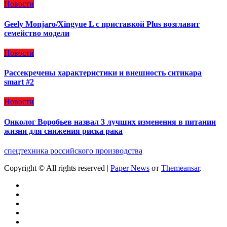
Новости
Geely Monjaro/Xingyue L с приставкой Plus возглавит
семейство модели
Новости
Рассекречены характеристики и внешность ситикара
smart #2
Новости
Онколог Воробьев назвал 3 лучших изменения в питании
жизни для снижения риска рака
спецтехника российского производства
Copyright © All rights reserved
|
Paper News
от
Themeansar
.