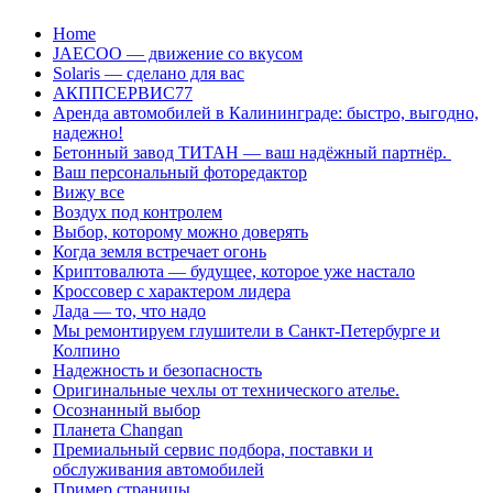
Перейти
Home
к
JAECOO — движение со вкусом
содержанию
Solaris — сделано для вас
АКППСЕРВИС77
Аренда автомобилей в Калининграде: быстро, выгодно,
надежно!
Бетонный завод ТИТАН — ваш надёжный партнёр.
Ваш персональный фоторедактор
Вижу все
Воздух под контролем
Выбор, которому можно доверять
Когда земля встречает огонь
Криптовалюта — будущее, которое уже настало
Кроссовер с характером лидера
Лада — то, что надо
Мы ремонтируем глушители в Санкт-Петербурге и
Колпино
Надежность и безопасность
Оригинальные чехлы от технического ателье.
Осознанный выбор
Планета Changan
Премиальный сервис подбора, поставки и
обслуживания автомобилей
Пример страницы