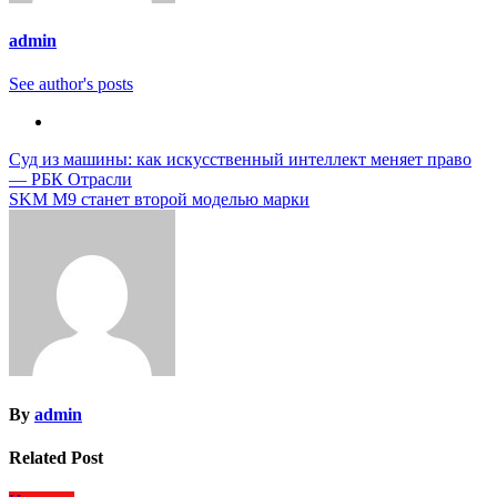
admin
See author's posts
Навигация
Суд из машины: как искусственный интеллект меняет право
— РБК Отрасли
по
SKM M9 станет второй моделью марки
записям
By
admin
Related Post