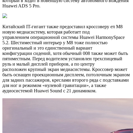
который в ходит в новейшую систему автономного вождения
Huawei ADS 5 Pro.
Китайский IT-гигант также предоставил кроссоверу eπ M8
новую медиасистему, которая работает под
управлением операционной системы Huawei HarmonySpace
5.2. Шестиместный интерьер у M8 тоже полностью
оригинальный и это единственный вариант
конфигурации сидений, хотя обычный 008 также может быть
пятиместным. Перед водителем установлен трехспицевый
руль и малый дисплей приборов, а по центру
расположен крупный экран медиасистемы. Кроссовер может
быть оснащен проекционным дисплеем, потолочным экраном
для задних пассажиров, креслами второго ряда с подставками
для ног и режимом «нулевой гравитации», а также
аудиосистемой Huawei Sound с 21 динамиком.