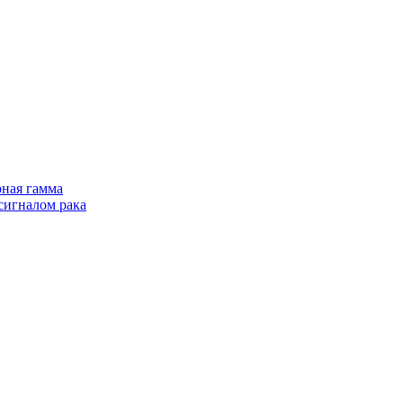
рная гамма
сигналом рака