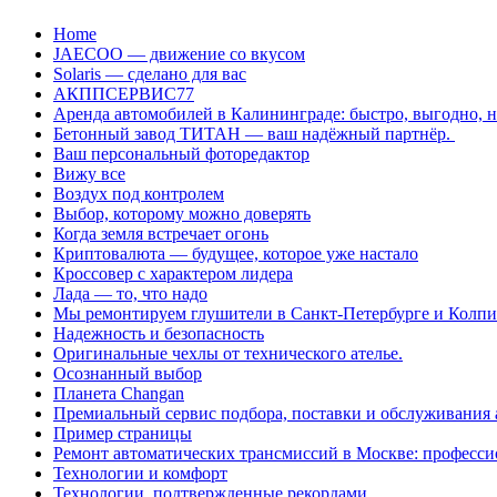
Перейти
Home
к
JAECOO — движение со вкусом
содержанию
Solaris — сделано для вас
АКППСЕРВИС77
Аренда автомобилей в Калининграде: быстро, выгодно, 
Бетонный завод ТИТАН — ваш надёжный партнёр.
Ваш персональный фоторедактор
Вижу все
Воздух под контролем
Выбор, которому можно доверять
Когда земля встречает огонь
Криптовалюта — будущее, которое уже настало
Кроссовер с характером лидера
Лада — то, что надо
Мы ремонтируем глушители в Санкт-Петербурге и Колп
Надежность и безопасность
Оригинальные чехлы от технического ателье.
Осознанный выбор
Планета Changan
Премиальный сервис подбора, поставки и обслуживания
Пример страницы
Ремонт автоматических трансмиссий в Москве: професси
Технологии и комфорт
Технологии, подтвержденные рекордами