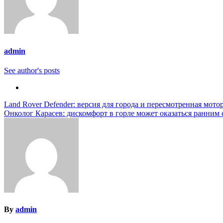
admin
See author's posts
Навигация
Land Rover Defender: версия для города и пересмотренная мото
Онколог Карасев: дискомфорт в горле может оказаться ранним 
по
записям
By
admin