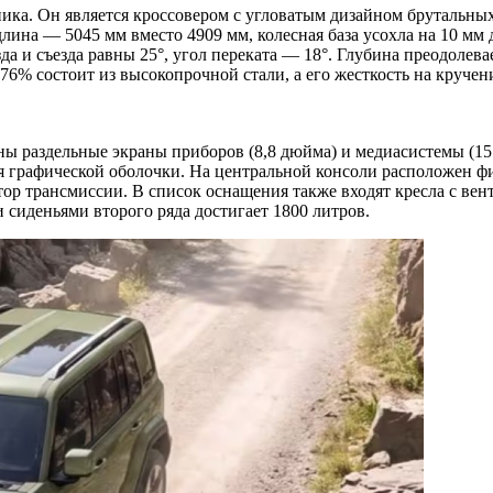
ика. Он является кроссовером с угловатым дизайном брутальных
лина — 5045 мм вместо 4909 мм, колесная база усохла на 10 мм 
а и съезда равны 25°, угол переката — 18°. Глубина преодолев
76% состоит из высокопрочной стали, а его жесткость на кручени
лены раздельные экраны приборов (8,8 дюйма) и медиасистемы (
ния графической оболочки. На центральной консоли расположен 
ор трансмиссии. В список оснащения также входят кресла с вен
сиденьями второго ряда достигает 1800 литров.