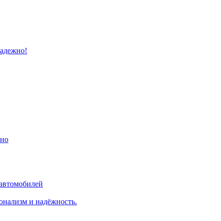
надежно!
ино
 автомобилей
онализм и надёжность.