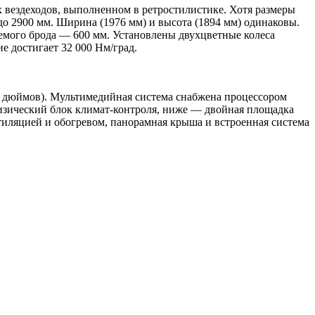
 вездеходов, выполненном в ретростилистике. Хотя размеры
до 2900 мм. Ширина (1976 мм) и высота (1894 мм) одинаковы.
аемого брода — 600 мм. Установлены двухцветные колеса
е достигает 32 000 Нм/град.
15 дюймов). Мультимедийная система снабжена процессором
физический блок климат-контроля, ниже — двойная площадка
тиляцией и обогревом, панорамная крыша и встроенная система