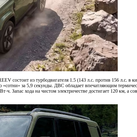
EV состоит из турбодвигателя 1.5 (143 л.с. против 156 л.с. в 
до «сотни» за 5,9 секунды. ДВС обладает впечатляющим термичес
Вт·ч. Запас хода на чистом электричестве достигает 120 км, а 