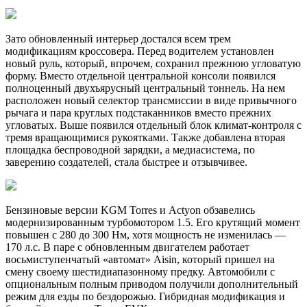
Зато обновленный интерьер достался всем трем
модификациям кроссовера. Перед водителем установлен
новый руль, который, впрочем, сохранил прежнюю угловатую
форму. Вместо отдельной центральной консоли появился
полноценный двухъярусный центральный тоннель. На нем
расположен новый селектор трансмиссии в виде привычного
рычага и пара круглых подстаканников вместо прежних
угловатых. Выше появился отдельный блок климат-контроля с
тремя вращающимися рукоятками. Также добавлена вторая
площадка беспроводной зарядки, а медиасистема, по
заверению создателей, стала быстрее и отзывчивее.
Бензиновые версии KGM Torres и Actyon обзавелись
модернизированным турбомотором 1.5. Его крутящий момент
повышен с 280 до 300 Нм, хотя мощность не изменилась —
170 л.с. В паре с обновленным двигателем работает
восьмиступенчатый «автомат» Aisin, который пришел на
смену своему шестидиапазонному предку. Автомобили с
опциональным полным приводом получили дополнительный
режим для езды по бездорожью. Гибридная модификация и