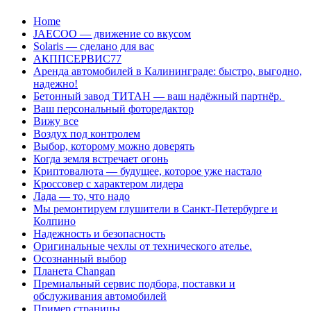
Перейти
Home
к
JAECOO — движение со вкусом
содержанию
Solaris — сделано для вас
АКППСЕРВИС77
Аренда автомобилей в Калининграде: быстро, выгодно,
надежно!
Бетонный завод ТИТАН — ваш надёжный партнёр.
Ваш персональный фоторедактор
Вижу все
Воздух под контролем
Выбор, которому можно доверять
Когда земля встречает огонь
Криптовалюта — будущее, которое уже настало
Кроссовер с характером лидера
Лада — то, что надо
Мы ремонтируем глушители в Санкт-Петербурге и
Колпино
Надежность и безопасность
Оригинальные чехлы от технического ателье.
Осознанный выбор
Планета Changan
Премиальный сервис подбора, поставки и
обслуживания автомобилей
Пример страницы