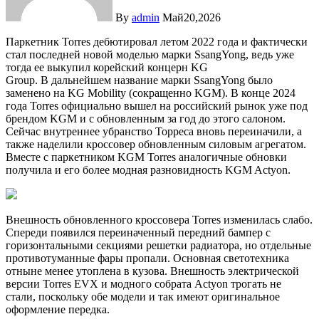
By
admin
Май20,2026
Паркетник Torres дебютировал летом 2022 года и фактически
стал последней новой моделью марки SsangYong, ведь уже
тогда ее выкупил корейский концерн KG
Group. В дальнейшем название марки SsangYong было
заменено на KG Mobility (сокращенно KGM). В конце 2024
года Torres официально вышел на российский рынок уже под
брендом KGM и с обновленным за год до этого салоном.
Сейчас внутреннее убранство Торреса вновь переиначили, а
также наделили кроссовер обновленным силовым агрегатом.
Вместе с паркетником KGM Torres аналогичные обновки
получила и его более модная разновидность KGM Actyon.
Внешность обновленного кроссовера Torres изменилась слабо.
Спереди появился переиначенный передний бампер с
горизонтальными секциями решетки радиатора, но отдельные
противотуманные фары пропали. Основная светотехника
отныне менее утоплена в кузова. Внешность электрической
версии Torres EVX и модного собрата Actyon трогать не
стали, поскольку обе модели и так имеют оригинальное
оформление передка.