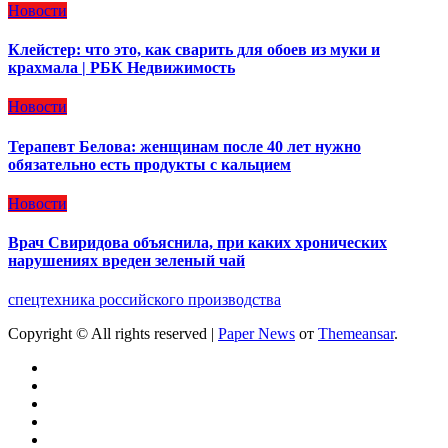
Новости
Клейстер: что это, как сварить для обоев из муки и
крахмала | РБК Недвижимость
Новости
Терапевт Белова: женщинам после 40 лет нужно
обязательно есть продукты с кальцием
Новости
Врач Свиридова объяснила, при каких хронических
нарушениях вреден зеленый чай
спецтехника российского производства
Copyright © All rights reserved
|
Paper News
от
Themeansar
.