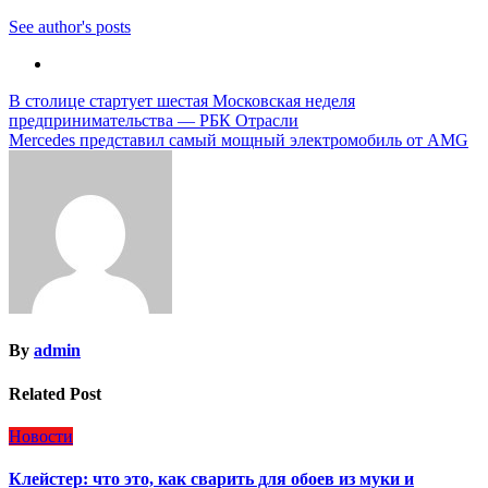
See author's posts
Навигация
В столице стартует шестая Московская неделя
предпринимательства — РБК Отрасли
по
Mercedes представил самый мощный электромобиль от AMG
записям
By
admin
Related Post
Новости
Клейстер: что это, как сварить для обоев из муки и