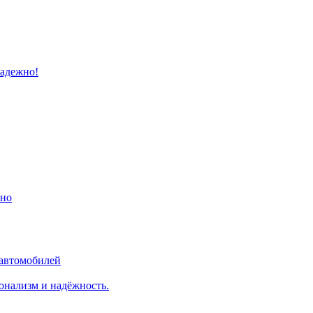
надежно!
ино
 автомобилей
онализм и надёжность.