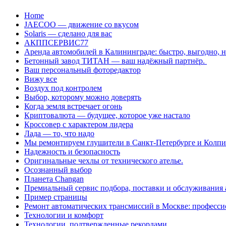
Перейти
Home
к
JAECOO — движение со вкусом
содержанию
Solaris — сделано для вас
АКППСЕРВИС77
Аренда автомобилей в Калининграде: быстро, выгодно, 
Бетонный завод ТИТАН — ваш надёжный партнёр.
Ваш персональный фоторедактор
Вижу все
Воздух под контролем
Выбор, которому можно доверять
Когда земля встречает огонь
Криптовалюта — будущее, которое уже настало
Кроссовер с характером лидера
Лада — то, что надо
Мы ремонтируем глушители в Санкт-Петербурге и Колп
Надежность и безопасность
Оригинальные чехлы от технического ателье.
Осознанный выбор
Планета Changan
Премиальный сервис подбора, поставки и обслуживания
Пример страницы
Ремонт автоматических трансмиссий в Москве: професси
Технологии и комфорт
Технологии, подтвержденные рекордами