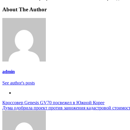
About The Author
admin
See author's posts
Навигация
Кроссовер Genesis GV70 посвежел в Южной Корее
Дума одобрила проект против занижения кадастровой стоимо
по
записям