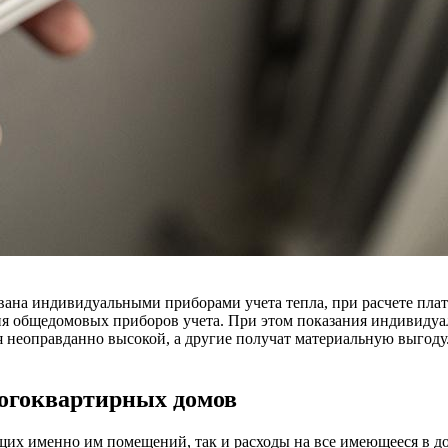
ана индивидуальными приборами учета тепла, при расчете плат
ия общедомовых приборов учета. При этом показания индивидуа
я неоправданно высокой, а другие получат материальную выгоду
ногоквартирных домов
их именно им помещений, так и расходы на все имеющееся в до