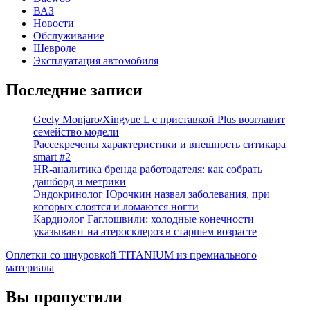
ВАЗ
Новости
Обслуживание
Шевроле
Эксплуатация автомобиля
Последние записи
Geely Monjaro/Xingyue L с приставкой Plus возглавит
семейство модели
Рассекречены характеристики и внешность ситикара
smart #2
HR-аналитика бренда работодателя: как собрать
дашборд и метрики
Эндокринолог Юрочкин назвал заболевания, при
которых слоятся и ломаются ногти
Кардиолог Гаглошвили: холодные конечности
указывают на атеросклероз в старшем возрасте
Оплетки со шнуровкой TITANIUM из премиального
материала
Вы пропустили