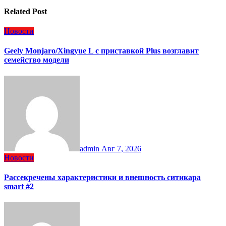
Related Post
Новости
Geely Monjaro/Xingyue L с приставкой Plus возглавит
семейство модели
admin
Авг 7, 2026
Новости
Рассекречены характеристики и внешность ситикара
smart #2