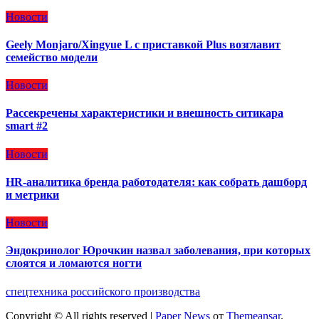
Новости
Geely Monjaro/Xingyue L с приставкой Plus возглавит
семейство модели
Новости
Рассекречены характеристики и внешность ситикара
smart #2
Новости
HR-аналитика бренда работодателя: как собрать дашборд
и метрики
Новости
Эндокринолог Юрочкин назвал заболевания, при которых
слоятся и ломаются ногти
спецтехника российского производства
Copyright © All rights reserved
|
Paper News
от
Themeansar
.