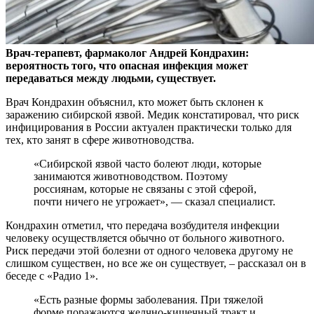
Врач-терапевт, фармаколог Андрей Кондрахин:
вероятность того, что опасная инфекция может
передаваться между людьми, существует.
Врач Кондрахин объяснил, кто
может быть склонен к
заражению сибирской язвой. Медик констатировал, что риск
инфицирования в России актуален практически только для
тех, кто занят в сфере животноводства.
«Сибирской язвой часто болеют люди, которые
занимаются животноводством. Поэтому
россиянам, которые не связаны с этой сферой,
почти ничего не угрожает», — сказал специалист.
Кондрахин отметил, что передача возбудителя инфекции
человеку осуществляется обычно от больного животного.
Риск передачи этой болезни от одного человека другому не
слишком существен, но все же он существует, – рассказал он в
беседе с «Радио 1».
«Есть разные формы заболевания. При тяжелой
форме поражаются желчно-кишечный тракт и