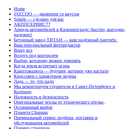
Перейти
Home
к
JAECOO — движение со вкусом
содержанию
Solaris — сделано для вас
АКППСЕРВИС77
Аренда автомобилей в Калининграде: быстро, выгодно,
надежно!
Бетонный завод ТИТАН — ваш надёжный партнёр.
Ваш персональный фоторедактор
Вижу все
Воздух под контролем
Выбор, которому можно доверять
Когда земля встречает огонь
Криптовалюта — будущее, которое уже настало
Кроссовер с характером лидера
Лада — то, что надо
Мы ремонтируем глушители в Санкт-Петербурге и
Колпино
Надежность и безопасность
Оригинальные чехлы от технического ателье.
Осознанный выбор
Планета Changan
Премиальный сервис подбора, поставки и
обслуживания автомобилей
Пример страницы