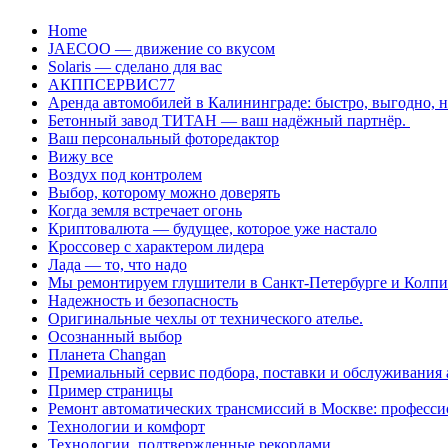
Перейти
Home
к
JAECOO — движение со вкусом
содержанию
Solaris — сделано для вас
АКППСЕРВИС77
Аренда автомобилей в Калининграде: быстро, выгодно, 
Бетонный завод ТИТАН — ваш надёжный партнёр.
Ваш персональный фоторедактор
Вижу все
Воздух под контролем
Выбор, которому можно доверять
Когда земля встречает огонь
Криптовалюта — будущее, которое уже настало
Кроссовер с характером лидера
Лада — то, что надо
Мы ремонтируем глушители в Санкт-Петербурге и Колп
Надежность и безопасность
Оригинальные чехлы от технического ателье.
Осознанный выбор
Планета Changan
Премиальный сервис подбора, поставки и обслуживания
Пример страницы
Ремонт автоматических трансмиссий в Москве: професси
Технологии и комфорт
Технологии, подтвержденные рекордами