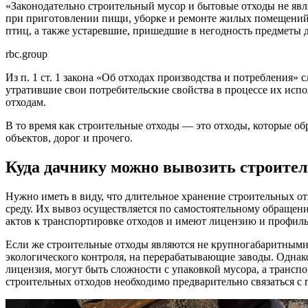
«Законодательно строительный мусор и бытовые отходы не явля
при приготовлении пищи, уборке и ремонте жилых помещений
птиц, а также устаревшие, пришедшие в негодность предметы 
rbc.group
Из п. 1 ст. 1 закона «Об отходах производства и потребления
утратившие свои потребительские свойства в процессе их ис
отходам.
В то время как строительные отходы — это отходы, которые о
объектов, дорог и прочего.
Куда дачнику можно вывозить строите
Нужно иметь в виду, что длительное хранение строительных о
среду. Их вывоз осуществляется по самостоятельному обраще
актов к транспортировке отходов и имеют лицензию и профил
Если же строительные отходы являются не крупногабаритными 
экологического контроля, на перерабатывающие заводы. Однако
лицензия, могут быть сложности с упаковкой мусора, а транс
строительных отходов необходимо предварительно связаться с