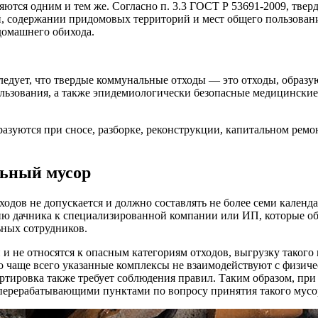
ются одним и тем же. Согласно п. 3.3 ГОСТ Р 53691-2009, твер
, содержании придомовых территорий и мест общего пользова
домашнего обихода.
» следует, что твердые коммунальные отходы — это отходы, обра
пользования, а также эпидемиологически безопасные медицински
бразуются при сносе, разборке, реконструкции, капитальном ре
льный мусор
тходов не допускается и должно составлять не более семи кале
нию дачника к специализированной компании или ИП, которые 
ьных сотрудников.
и не относятся к опасным категориям отходов, выгрузку такого
 чаще всего указанные комплексы не взаимодействуют с физичес
портировка также требует соблюдения правил. Таким образом, пр
 перерабатывающими пунктами по вопросу принятия такого мусо