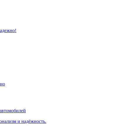
надежно!
ино
 автомобилей
онализм и надёжность.