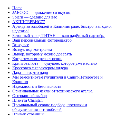
Перейти
Home
к
JAECOO — движение со вкусом
содержанию
Solaris — сделано для вас
АКППСЕРВИС77
Аренда автомобилей в Калининграде: быстро, выгодно,
надежно!
Бетонный завод ТИТАН — ваш надёжный партнёр.
Ваш персональный фоторедактор
Вижу все
Воздух под контролем
Выбор, которому можно доверять
Когда земля встречает огонь
Криптовалюта — будущее, которое уже настало
Кроссовер с характером лидера
Лада — то, что надо
Мы ремонтируем глушители в Санкт-Петербурге и
Колпино
Надежность и безопасность
Оригинальные чехлы от технического ателье.
Осознанный выбор
Планета Changan
Премиальный сервис подбора, поставки и
обслуживания автомобилей
Пример страницы