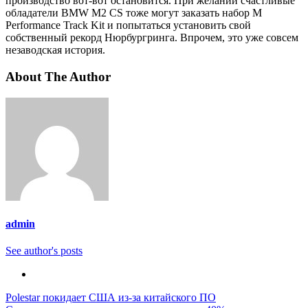
производство вот-вот остановится. При желании счастливые
обладатели BMW M2 CS тоже могут заказать набор M
Performance Track Kit и попытаться установить свой
собственный рекорд Нюрбургринга. Впрочем, это уже совсем
незаводская история.
About The Author
admin
See author's posts
Навигация
Polestar покидает США из-за китайского ПО