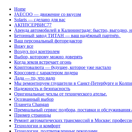
Перейти
Home
к
JAECOO — движение со вкусом
содержанию
Solaris — сделано для вас
АКППСЕРВИС77
Аренда автомобилей в Калининграде: быстро, выгодно, 
Бетонный завод ТИТАН — ваш надёжный партнёр.
Ваш персональный фоторедактор
Вижу все
Воздух под контролем
Выбор, которому можно доверять
Когда земля встречает огонь
Криптовалюта — будущее, которое уже настало
Кроссовер с характером лидера
Лада — то, что надо
Мы ремонтируем глушители в Санкт-Петербурге и Колп
Надежность и безопасность
Оригинальные чехлы от технического ателье.
Осознанный выбор
Планета Changan
Премиальный сервис подбора, поставки и обслуживания
Пример страницы
Ремонт автоматических трансмиссий в Москве: професси
Технологии и комфорт
Технологии, подтвержденные рекордами