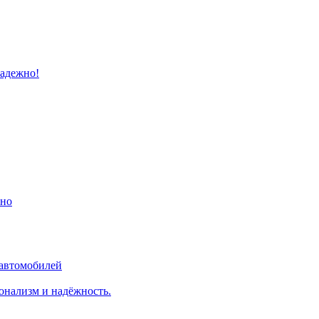
надежно!
ино
 автомобилей
онализм и надёжность.