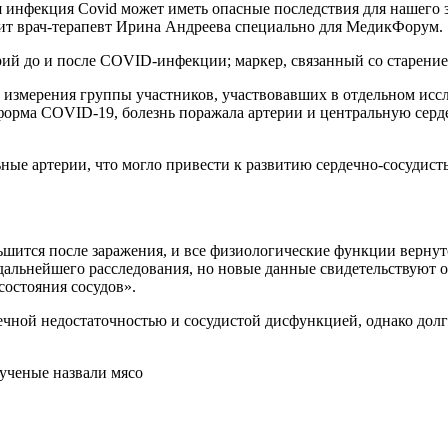
рит врач-терапевт Ирина Андреева специально для МедикФорум.
рий до и после COVID-инфекции; маркер, связанный со старени
 измерения группы участников, участвовавших в отдельном иссл
я форма COVID-19, болезнь поражала артерии и центральную серд
е артерии, что могло привести к развитию сердечно-сосудисты
 дальнейшего расследования, но новые данные свидетельствуют о 
остояния сосудов».
ной недостаточностью и сосудистой дисфункцией, однако долго
ученые назвали мясо