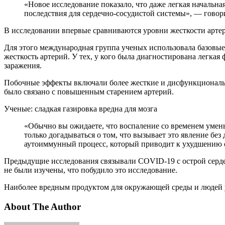
«Новое исследование показало, что даже легкая начальная инфекция Covid может иметь опасные последствия для нашего здоровья. Например, что долгосрочные пагубные
последствия для сердечно-сосудистой системы», — гово
В исследовании впервые сравниваются уровни жесткости арте
Для этого международная группа ученых использовала базовые
жесткость артерий. У тех, у кого была диагностирована легка
заражения.
Побочные эффекты включали более жесткие и дисфункциональны
было связано с повышенным старением артерий.
Ученые: сладкая газировка вредна для мозга
«Обычно вы ожидаете, что воспаление со временем уменьшится после заражения, и все физиологические функции вернутся к нормальному или здоровому уровню. Мы можем
только догадываться о том, что вызывает это явление без
аутоиммунный процесс, который приводит к ухудшению с
Предыдущие исследования связывали COVID-19 с острой сердеч
не были изучены, что побудило это исследование.
Наиболее вредным продуктом для окружающей среды и людей 
About The Author