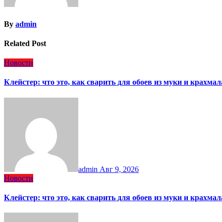
By
admin
Related Post
Новости
Клейстер: что это, как сварить для обоев из муки и крахм
admin
Авг 9, 2026
Новости
Клейстер: что это, как сварить для обоев из муки и крахм