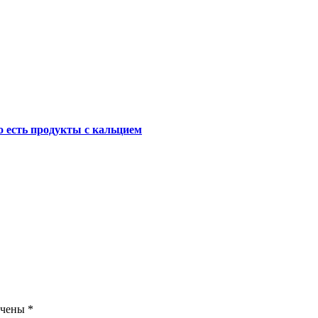
о есть продукты с кальцием
ечены
*