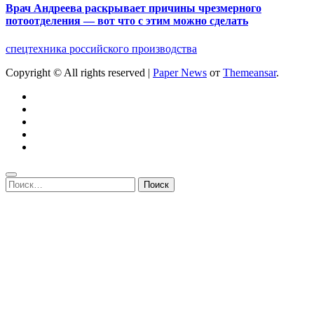
Врач Андреева раскрывает причины чрезмерного
потоотделения — вот что с этим можно сделать
спецтехника российского производства
Copyright © All rights reserved
|
Paper News
от
Themeansar
.
Найти: