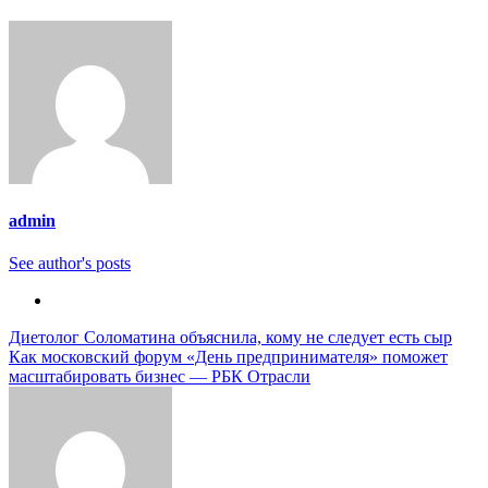
admin
See author's posts
Навигация
Диетолог Соломатина объяснила, кому не следует есть сыр
Как московский форум «День предпринимателя» поможет
по
масштабировать бизнес — РБК Отрасли
записям