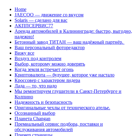
Перейти
Home
к
JAECOO — движение со вкусом
содержанию
Solaris — сделано для вас
АКППСЕРВИС77
Аренда автомобилей в Калининграде: быстро, выгодно,
надежно!
Бетонный завод ТИТАН — ваш надёжный партнёр.
Ваш персональный фоторедактор
Вижу все
Воздух под контролем
Выбор, которому можно доверять
Когда земля встречает огонь
Криптовалюта — будущее, которое уже настало
Кроссовер с характером лидера
Лада — то, что надо
Мы ремонтируем глушители в Санкт-Петербурге и
Колпино
Надежность и безопасность
Оригинальные чехлы от технического ателье.
Осознанный выбор
Планета Changan
Премиальный сервис подбора, поставки и
обслуживания автомобилей
Пример страницы