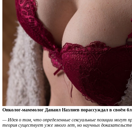
Онколог-маммолог Данаил Назлиев порассуждал в своём бло
— Идея о том, что
определенные сексуальные позиции могут пр
теория существует уже много лет, но научных доказательств