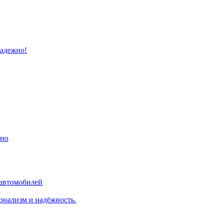
надежно!
ино
 автомобилей
онализм и надёжность.