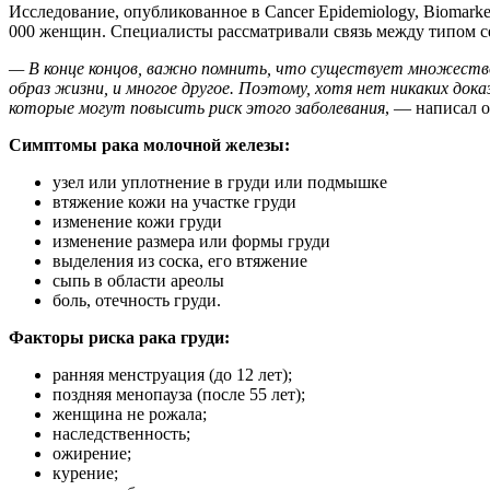
Исследование, опубликованное в Cancer Epidemiology, Biomarker
000 женщин. Специалисты рассматривали связь между типом с
— В конце концов, важно помнить, что существует множество
образ жизни, и многое другое. Поэтому, хотя нет никаких док
которые могут повысить риск этого заболевания
, — написал о
Симптомы рака молочной железы:
узел или уплотнение в груди или подмышке
втяжение кожи на участке груди
изменение кожи груди
изменение размера или формы груди
выделения из соска, его втяжение
сыпь в области ареолы
боль, отечность груди.
Факторы риска рака груди:
ранняя менструация (до 12 лет);
поздняя менопауза (после 55 лет);
женщина не рожала;
наследственность;
ожирение;
курение;