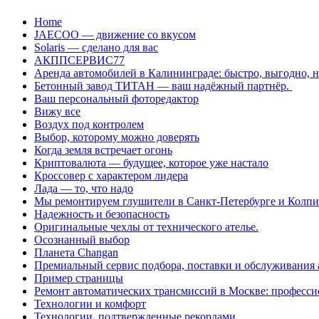
Перейти
Home
к
JAECOO — движение со вкусом
содержанию
Solaris — сделано для вас
АКППСЕРВИС77
Аренда автомобилей в Калининграде: быстро, выгодно, 
Бетонный завод ТИТАН — ваш надёжный партнёр.
Ваш персональный фоторедактор
Вижу все
Воздух под контролем
Выбор, которому можно доверять
Когда земля встречает огонь
Криптовалюта — будущее, которое уже настало
Кроссовер с характером лидера
Лада — то, что надо
Мы ремонтируем глушители в Санкт-Петербурге и Колп
Надежность и безопасность
Оригинальные чехлы от технического ателье.
Осознанный выбор
Планета Changan
Премиальный сервис подбора, поставки и обслуживания
Пример страницы
Ремонт автоматических трансмиссий в Москве: професси
Технологии и комфорт
Технологии, подтвержденные рекордами