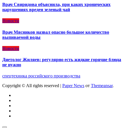
Врач Свиридова объяснила, при каких хронических
нарушениях вреден зеленый чай
Новости
Врач Мясников назвал опасно большое количество
выпиваемой воды
Новости
Диетолог Жиляев: регулярно есть жидкие горячие блюда
не нужно
спецтехника российского производства
Copyright © All rights reserved
|
Paper News
от
Themeansar
.