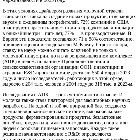
маржинальности в 2025 году.
В этих условиях драйвером развития молочной отрасли
становится ставка на создание новых продуктов, отвечающих
вкусам и ожиданиям потребителей. 72% компаний в США
планируют нарастить инвестиции в продуктовые инновации
в ближайшие три—пять лет, 77% — в производственные. В
Европе эти показатели составляют 71 и 58% соответственно,
приводят оценки исследователи McKinsey. Строго говоря,
ставку на науку можно считать ключевой не только в
молочной индустрии, но и в агропромышленном комплексе
(АПК) в целом: по данным Продовольственной и
сельскохозяйственной организации ООН, инвестиции в
аграрные R&D-проекты в мире достигли $50,4 млрд в 2023
году, а число исследователей, работающих в этой сфере,
выросло с 204 тыс. человек в 2004 году до 316 тыс. в 2023-м.
Исследования в АПК — часть устойчивости отрасли. И
молочка также стала платформой для масштабных научных
разработок. На одной и той же природной базе создаются
специализированное детское питание, высокобелковые
продукты, ферментированные продукты, безлактозные
линейки, продукты для активного долголетия, спорта или
людей с особыми пищевыми запросами. Каждое такое
решение начинается именно с R&D: определяются
нутриентный состав, штаммы заквасок, белковый профиль,