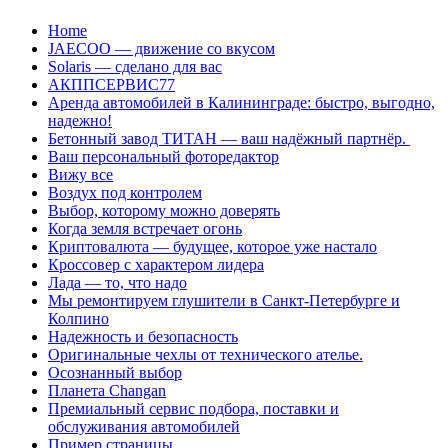
Перейти
Home
к
JAECOO — движение со вкусом
содержанию
Solaris — сделано для вас
АКППСЕРВИС77
Аренда автомобилей в Калининграде: быстро, выгодно,
надежно!
Бетонный завод ТИТАН — ваш надёжный партнёр.
Ваш персональный фоторедактор
Вижу все
Воздух под контролем
Выбор, которому можно доверять
Когда земля встречает огонь
Криптовалюта — будущее, которое уже настало
Кроссовер с характером лидера
Лада — то, что надо
Мы ремонтируем глушители в Санкт-Петербурге и
Колпино
Надежность и безопасность
Оригинальные чехлы от технического ателье.
Осознанный выбор
Планета Changan
Премиальный сервис подбора, поставки и
обслуживания автомобилей
Пример страницы