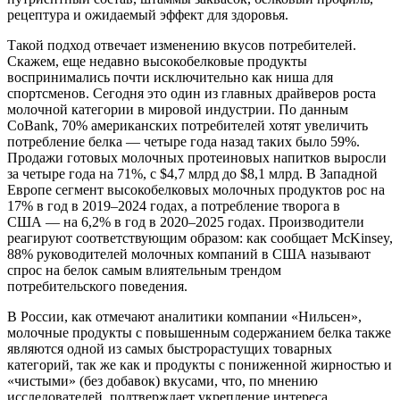
рецептура и ожидаемый эффект для здоровья.
Такой подход отвечает изменению вкусов потребителей.
Скажем, еще недавно высокобелковые продукты
воспринимались почти исключительно как ниша для
спортсменов. Сегодня это один из главных драйверов роста
молочной категории в мировой индустрии. По данным
CoBank, 70% американских потребителей хотят увеличить
потребление белка — четыре года назад таких было 59%.
Продажи готовых молочных протеиновых напитков выросли
за четыре года на 71%, с $4,7 млрд до $8,1 млрд. В Западной
Европе сегмент высокобелковых молочных продуктов рос на
17% в год в 2019–2024 годах, а потребление творога в
США — на 6,2% в год в 2020–2025 годах. Производители
реагируют соответствующим образом: как сообщает McKinsey,
88% руководителей молочных компаний в США называют
спрос на белок самым влиятельным трендом
потребительского поведения.
В России, как отмечают аналитики компании «Нильсен»,
молочные продукты с повышенным содержанием белка также
являются одной из самых быстрорастущих товарных
категорий, так же как и продукты с пониженной жирностью и
«чистыми» (без добавок) вкусами, что, по мнению
исследователей, подтверждает укрепление интереса