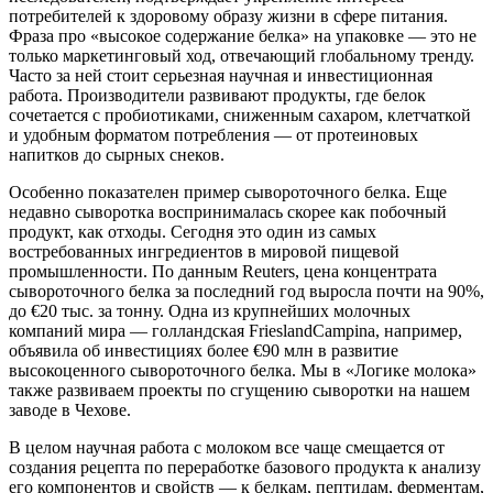
потребителей к здоровому образу жизни в сфере питания.
Фраза про «высокое содержание белка» на упаковке — это не
только маркетинговый ход, отвечающий глобальному тренду.
Часто за ней стоит серьезная научная и инвестиционная
работа. Производители развивают продукты, где белок
сочетается с пробиотиками, сниженным сахаром, клетчаткой
и удобным форматом потребления — от протеиновых
напитков до сырных снеков.
Особенно показателен пример сывороточного белка. Еще
недавно сыворотка воспринималась скорее как побочный
продукт, как отходы. Сегодня это один из самых
востребованных ингредиентов в мировой пищевой
промышленности. По данным Reuters, цена концентрата
сывороточного белка за последний год выросла почти на 90%,
до €20 тыс. за тонну. Одна из крупнейших молочных
компаний мира — голландская FrieslandCampina, например,
объявила об инвестициях более €90 млн в развитие
высокоценного сывороточного белка. Мы в «Логике молока»
также развиваем проекты по сгущению сыворотки на нашем
заводе в Чехове.
В целом научная работа с молоком все чаще смещается от
создания рецепта по переработке базового продукта к анализу
его компонентов и свойств — к белкам, пептидам, ферментам,