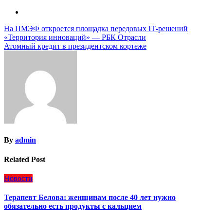
Навигация
На ПМЭФ откроется площадка передовых IТ-решений
«Территория инноваций» — РБК Отрасли
по
Атомный кредит в президентском кортеже
записям
By
admin
Related Post
Новости
Терапевт Белова: женщинам после 40 лет нужно
обязательно есть продукты с кальцием