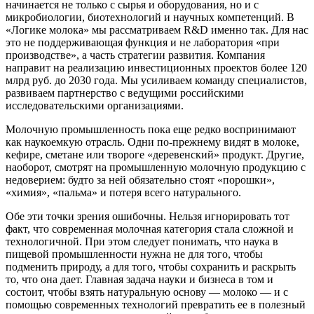
начинается не только с сырья и оборудования, но и с
микробиологии, биотехнологий и научных компетенций. В
«Логике молока» мы рассматриваем R&D именно так. Для нас
это не поддерживающая функция и не лаборатория «при
производстве», а часть стратегии развития. Компания
направит на реализацию инвестиционных проектов более 120
млрд руб. до 2030 года. Мы усиливаем команду специалистов,
развиваем партнерство с ведущими российскими
исследовательскими организациями.
Молочную промышленность пока еще редко воспринимают
как наукоемкую отрасль. Одни по-прежнему видят в молоке,
кефире, сметане или твороге «деревенский» продукт. Другие,
наоборот, смотрят на промышленную молочную продукцию с
недоверием: будто за ней обязательно стоят «порошки»,
«химия», «пальма» и потеря всего натурального.
Обе эти точки зрения ошибочны. Нельзя игнорировать тот
факт, что современная молочная категория стала сложной и
технологичной. При этом следует понимать, что наука в
пищевой промышленности нужна не для того, чтобы
подменить природу, а для того, чтобы сохранить и раскрыть
то, что она дает. Главная задача науки и бизнеса в том и
состоит, чтобы взять натуральную основу — молоко — и с
помощью современных технологий превратить ее в полезный