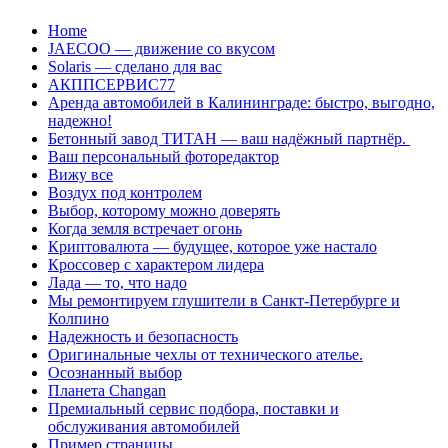
Перейти
Home
к
JAECOO — движение со вкусом
содержанию
Solaris — сделано для вас
АКППСЕРВИС77
Аренда автомобилей в Калининграде: быстро, выгодно,
надежно!
Бетонный завод ТИТАН — ваш надёжный партнёр.
Ваш персональный фоторедактор
Вижу все
Воздух под контролем
Выбор, которому можно доверять
Когда земля встречает огонь
Криптовалюта — будущее, которое уже настало
Кроссовер с характером лидера
Лада — то, что надо
Мы ремонтируем глушители в Санкт-Петербурге и
Колпино
Надежность и безопасность
Оригинальные чехлы от технического ателье.
Осознанный выбор
Планета Changan
Премиальный сервис подбора, поставки и
обслуживания автомобилей
Пример страницы