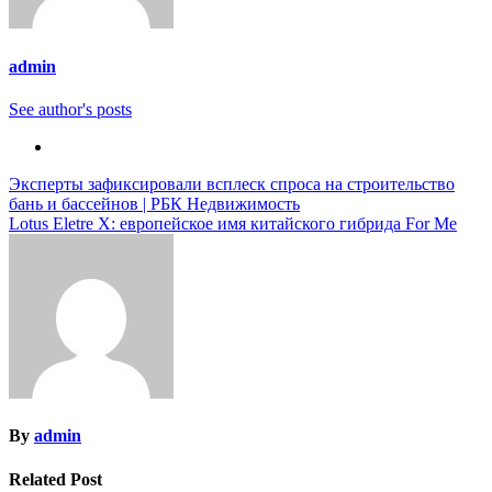
admin
See author's posts
Навигация
Эксперты зафиксировали всплеск спроса на строительство
бань и бассейнов | РБК Недвижимость
по
Lotus Eletre X: европейское имя китайского гибрида For Me
записям
By
admin
Related Post