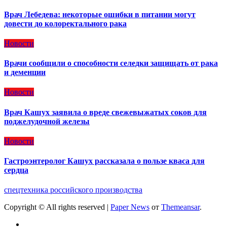
Врач Лебедева: некоторые ошибки в питании могут
довести до колоректального рака
Новости
Врачи сообщили о способности селедки защищать от рака
и деменции
Новости
Врач Кашух заявила о вреде свежевыжатых соков для
поджелудочной железы
Новости
Гастроэнтеролог Кашух рассказала о пользе кваса для
сердца
спецтехника российского производства
Copyright © All rights reserved
|
Paper News
от
Themeansar
.