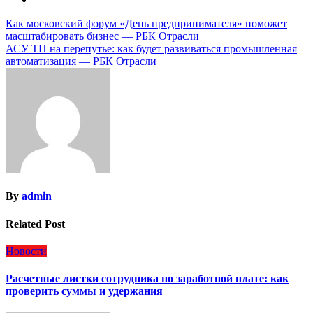
Навигация
Как московский форум «День предпринимателя» поможет
масштабировать бизнес — РБК Отрасли
по
АСУ ТП на перепутье: как будет развиваться промышленная
записям
автоматизация — РБК Отрасли
By
admin
Related Post
Новости
Расчетные листки сотрудника по заработной плате: как
проверить суммы и удержания