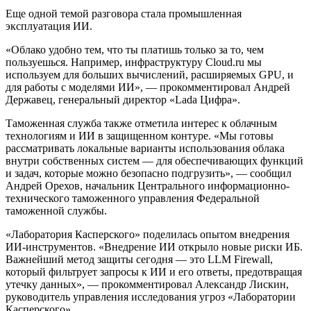
Еще одной темой разговора стала промышленная
эксплуатация ИИ.
«Облако удобно тем, что ты платишь только за то, чем
пользуешься. Например, инфраструктуру Cloud.ru мы
используем для больших вычислений, расширяемых GPU, и
для работы с моделями ИИ», — прокомментировал Андрей
Державец, генеральный директор «Lada Цифра».
Таможенная служба также отметила интерес к облачным
технологиям и ИИ в защищенном контуре. «Мы готовы
рассматривать локальные варианты использования облака
внутри собственных систем — для обеспечивающих функций
и задач, которые можно безопасно подгрузить», — сообщил
Андрей Орехов, начальник Центрального информационно-
технического таможенного управления Федеральной
таможенной службы.
«Лаборатория Касперского» поделилась опытом внедрения
ИИ-инструментов. «Внедрение ИИ открыло новые риски ИБ.
Важнейший метод защиты сегодня — это LLM Firewall,
который фильтрует запросы к ИИ и его ответы, предотвращая
утечку данных», — прокомментировал Александр Лискин,
руководитель управления исследования угроз «Лаборатории
Касперского».