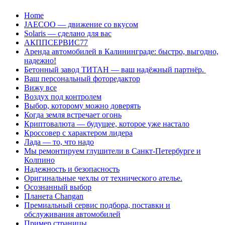
Перейти
Home
к
JAECOO — движение со вкусом
содержанию
Solaris — сделано для вас
АКППСЕРВИС77
Аренда автомобилей в Калининграде: быстро, выгодно,
надежно!
Бетонный завод ТИТАН — ваш надёжный партнёр.
Ваш персональный фоторедактор
Вижу все
Воздух под контролем
Выбор, которому можно доверять
Когда земля встречает огонь
Криптовалюта — будущее, которое уже настало
Кроссовер с характером лидера
Лада — то, что надо
Мы ремонтируем глушители в Санкт-Петербурге и
Колпино
Надежность и безопасность
Оригинальные чехлы от технического ателье.
Осознанный выбор
Планета Changan
Премиальный сервис подбора, поставки и
обслуживания автомобилей
Пример страницы