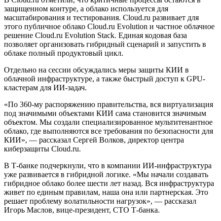
защищенном контуре, а облако используется для
масштабирования и тестирования. Cloud.ru развивает для
этого публичное облако Cloud.ru Evolution и частное облачное
решение Cloud.ru Evolution Stack. Единая кодовая база
позволяет организовать гибридный сценарий и запустить в
облаке полный продуктовый цикл.
Отдельно на сессии обсуждались меры защиты КИИ в
облачной инфраструктуре, а также быстрый доступ к GPU-
кластерам для ИИ-задач.
«По 360-му распоряжению правительства, вся виртуализация
под значимыми объектами КИИ сама становится значимым
объектом. Мы создали специализированное мультитенантное
облако, где выполняются все требования по безопасности для
КИИ», — рассказал Сергей Волков, директор центра
киберзащиты Cloud.ru.
В Т-банке подчеркнули, что в компании ИИ-инфраструктура
уже развивается в гибридной логике. «Мы начали создавать
гибридное облако более шести лет назад. Вся инфраструктура
живет по единым правилам, наша она или партнерская. Это
решает проблему волатильности нагрузок», — рассказал
Игорь Маслов, вице-президент, СТО Т-банка.