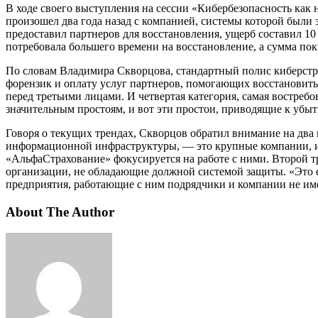
В ходе своего выступления на сессии «Кибербезопасность как
произошел два года назад с компанией, системы которой были
предоставил партнеров для восстановления, ущерб составил 1
потребовала большего времени на восстановление, а сумма по
По словам Владимира Скворцова, стандартный полис киберстр
форензик и оплату услуг партнеров, помогающих восстановить 
перед третьими лицами. И четвертая категория, самая востреб
значительным простоям, и вот эти простои, приводящие к убыт
Говоря о текущих трендах, Скворцов обратил внимание на два
информационной инфраструктуры, — это крупные компании, и
«АльфаСтрахование» фокусируется на работе с ними. Второй т
организации, не обладающие должной системой защиты. «Это е
предприятия, работающие с ним подрядчики и компании не им
About The Author