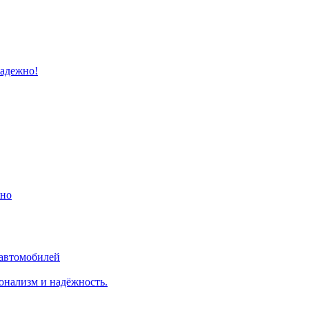
надежно!
ино
 автомобилей
онализм и надёжность.