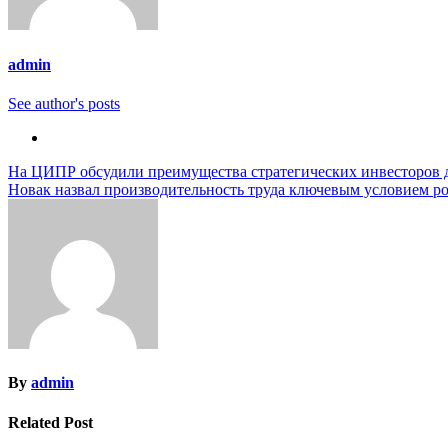
admin
See author's posts
Навигация
На ЦИПР обсудили преимущества стратегических инвесторов 
Новак назвал производительность труда ключевым условием р
по
записям
By
admin
Related Post