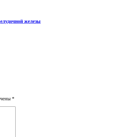
желудочной железы
ечены
*