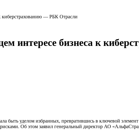
 к киберстрахованию — РБК Отрасли
щем интересе бизнеса к кибер
ала быть уделом избранных, превратившись в ключевой элемент 
еррисками. Об этом заявил генеральный директор АО «АльфаСтр