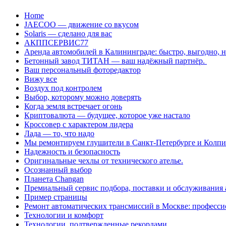
Перейти
Home
к
JAECOO — движение со вкусом
содержанию
Solaris — сделано для вас
АКППСЕРВИС77
Аренда автомобилей в Калининграде: быстро, выгодно, 
Бетонный завод ТИТАН — ваш надёжный партнёр.
Ваш персональный фоторедактор
Вижу все
Воздух под контролем
Выбор, которому можно доверять
Когда земля встречает огонь
Криптовалюта — будущее, которое уже настало
Кроссовер с характером лидера
Лада — то, что надо
Мы ремонтируем глушители в Санкт-Петербурге и Колп
Надежность и безопасность
Оригинальные чехлы от технического ателье.
Осознанный выбор
Планета Changan
Премиальный сервис подбора, поставки и обслуживания
Пример страницы
Ремонт автоматических трансмиссий в Москве: професси
Технологии и комфорт
Технологии, подтвержденные рекордами