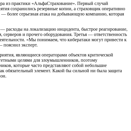
мера из практики «АльфаСтрахование». Первый случай
ятия сохранились резервные копии, а страховщик оперативно
я — более серьезная атака на добывающую компанию, которая
 — расходы на локализацию инцидента, быстрое реагирование,
, серверов и прочего оборудования. Третья — ответственность
деятельности. «Мы понимаем, что кибератаки могут привести к
— пояснил эксперт.
приятия, являющиеся операторами объектов критической
тетными целями для злоумышленников, поэтому
чиков, которые часто представляют собой небольшие
ак обязательный элемент. Какой бы сильной ни была защита
он.