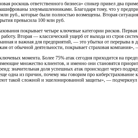
 новая роскошь ответственного бизнеса» спикер привел два при
 зашифрованы злоумышленниками. Благодаря тому, что у предпри
0 млн руб., которые были полностью возмещены. Вторая ситуаци
крытия превысила 100 млн руб.
ахования покрывает четыре ключевые категории рисков. Первая
работу. Вторая — классический ущерб от выхода из строя систем
ованная и важная для предприятий, — это убытки от перерыва в 
кам от обычной деятельности, покрывает страховая компания», 
 ключевых момента. Более 75% атак сегодня приходится на пред
меющие множество клиентов, и именно они становятся приори
ренд: значительная доля успешных атак происходит через подряд
ще одна из причин, почему мы говорим про киберстрахование к
еют такой сложной и эшелонированной защиты», — подчеркнул 