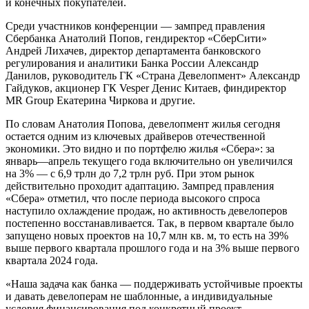
и конечных покупателей.
Среди участников конференции — зампред правления
Сбербанка Анатолий Попов, гендиректор «СберСити»
Андрей Лихачев, директор департамента банковского
регулирования и аналитики Банка России Александр
Данилов, руководитель ГК «Страна Девелопмент» Александр
Гайдуков, акционер ГК Vesper Денис Китаев, финдиректор
MR Group Екатерина Чиркова и другие.
По словам Анатолия Попова, девелопмент жилья сегодня
остается одним из ключевых драйверов отечественной
экономики. Это видно и по портфелю жилья «Сбера»: за
январь—апрель текущего года включительно он увеличился
на 3% — с 6,9 трлн до 7,2 трлн руб. При этом рынок
действительно проходит адаптацию. Зампред правления
«Сбера» отметил, что после периода высокого спроса
наступило охлаждение продаж, но активность девелоперов
постепенно восстанавливается. Так, в первом квартале было
запущено новых проектов на 10,7 млн кв. м, то есть на 39%
выше первого квартала прошлого года и на 3% выше первого
квартала 2024 года.
«Наша задача как банка — поддерживать устойчивые проекты
и давать девелоперам не шаблонные, а индивидуальные
условия финансирования под конкретный проект, —