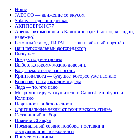
Перейти
Home
к
JAECOO — движение со вкусом
содержанию
Solaris — сделано для вас
АКППСЕРВИС77
Аренда автомобилей в Калининграде: быстро, выгодно,
надежно!
Бетонный завод ТИТАН — ваш надёжный партнёр.
Ваш персональный фоторедактор
Вижу все
Воздух под контролем
Выбор, которому можно доверять
Когда земля встречает огонь
Криптовалюта — будущее, которое уже настало
Кроссовер с характером лидера
Лада — то, что надо
Мы ремонтируем глушители в Санкт-Петербурге и
Колпино
Надежность и безопасность
Оригинальные чехлы от технического ателье.
Осознанный выбор
Планета Changan
Премиальный сервис подбора, поставки и
обслуживания автомобилей
Пример страницы