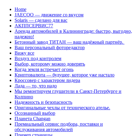
Перейти
Home
к
JAECOO — движение со вкусом
содержанию
Solaris — сделано для вас
АКППСЕРВИС77
Аренда автомобилей в Калининграде: быстро, выгодно,
надежно!
Бетонный завод ТИТАН — ваш надёжный партнёр.
Ваш персональный фоторедактор
Вижу все
Воздух под контролем
Выбор, которому можно доверять
Когда земля встречает огонь
Криптовалюта — будущее, которое уже настало
Кроссовер с характером лидера
Лада — то, что надо
Мы ремонтируем глушители в Санкт-Петербурге и
Колпино
Надежность и безопасность
Оригинальные чехлы от технического ателье.
Осознанный выбор
Планета Changan
Премиальный сервис подбора, поставки и
обслуживания автомобилей
Пример страницы