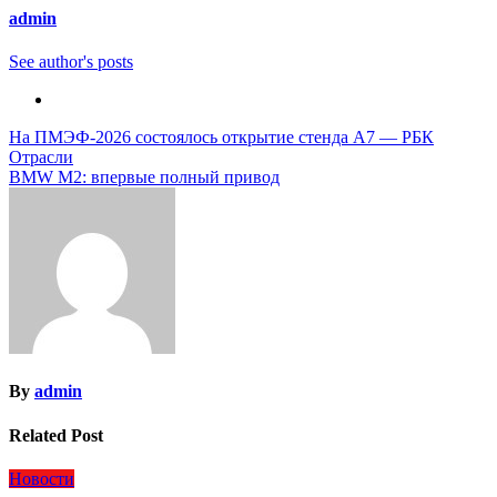
admin
See author's posts
Навигация
На ПМЭФ-2026 состоялось открытие стенда А7 — РБК
Отрасли
по
BMW M2: впервые полный привод
записям
By
admin
Related Post
Новости