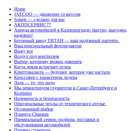
Перейти
Home
к
JAECOO — движение со вкусом
содержанию
Solaris — сделано для вас
АКППСЕРВИС77
Аренда автомобилей в Калининграде: быстро, выгодно,
надежно!
Бетонный завод ТИТАН — ваш надёжный партнёр.
Ваш персональный фоторедактор
Вижу все
Воздух под контролем
Выбор, которому можно доверять
Когда земля встречает огонь
Криптовалюта — будущее, которое уже настало
Кроссовер с характером лидера
Лада — то, что надо
Мы ремонтируем глушители в Санкт-Петербурге и
Колпино
Надежность и безопасность
Оригинальные чехлы от технического ателье.
Осознанный выбор
Планета Changan
Премиальный сервис подбора, поставки и
обслуживания автомобилей
Пример страницы