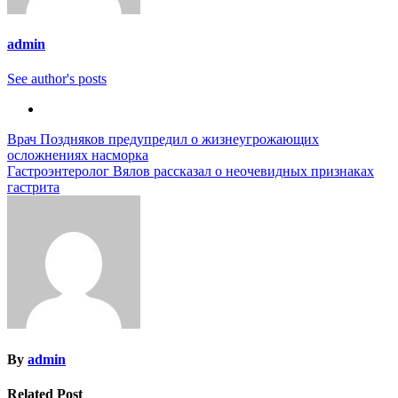
admin
See author's posts
Навигация
Врач Поздняков предупредил о жизнеугрожающих
осложнениях насморка
по
Гастроэнтеролог Вялов рассказал о неочевидных признаках
записям
гастрита
By
admin
Related Post