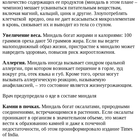
количество содержащих ее продуктов (миндаль в этом плане –
чемпион) мешает усваиваться питательным веществам,
включая магний, кальций, цинк и другие. Злоупотреблять
клетчаткой вредно, она не дает всасываться микроэлементам
в кровь, связывает их и выводит из тела со стулом.
Увеличение веса.
Миндаль богат жирами и калориями: 100
граммов ореха дают 50 граммов жира. Если вы ведете
малоподвижный образ жизни, пристрастие к миндалю может
навредить здоровью, повысив риск жироотложения.
Аллергия.
Миндаль иногда вызывает синдром оральной
аллергии, при котором возникает першение в горле, зуд
вокруг рта, отек языка и губ. Кроме того, орехи могут
вызывать аллергическую реакцию, называемую
анафилаксией, – это состояние является жизнеугрожающим.
Врач предупредила о яде в составе миндаля
Камни в почках.
Миндаль богат оксалатами, природными
соединениями, встречающимися в растениях. Если оксалаты
проникают в организм в значительном объеме, это может
вести к образованию камней и даже к почечной
недостаточности, об этом проинформировало издание Times
of India.