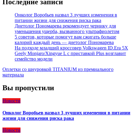
Последние записи
Онколог Воробьев назвал 3 лучших изменения в
питании жизни для снижения риска рака
Диетолог Пономарева рекомендует чернику для
уменьшения ущерба, вызванного ультрафиолетом
5 советов, которые помогут вам сжигать больше
калорий каждый день — диетолог Пономарева
На подходе младший кроссовер Volkswagen ID.Era 5X
Geely Monjaro/Xingyue L с приставкой Plus возглавит
семейство модели
Оплетки со шнуровкой TITANIUM из премиального
материала
Вы пропустили
Новости
Онколог Воробьев назвал 3 лучших изменения в питании
жизни для снижения риска рака
Новости