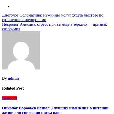
Навигация
Диетолог Соломатина: мужчины могут худеть быстрее по
сравнению с женщинами
по
Невролог Алехина: стресс при взгляде в зеркало — признак
записям
слабоумия
By
admin
Related Post
Новости
Онколог Воробьев назвал 3 лучших изменения в питании
жизни для снижения риска рака