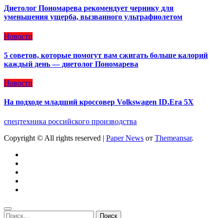
Диетолог Пономарева рекомендует чернику для
уменьшения ущерба, вызванного ультрафиолетом
Новости
5 советов, которые помогут вам сжигать больше калорий
каждый день — диетолог Пономарева
Новости
На подходе младший кроссовер Volkswagen ID.Era 5X
спецтехника российского производства
Copyright © All rights reserved
|
Paper News
от
Themeansar
.
Найти: