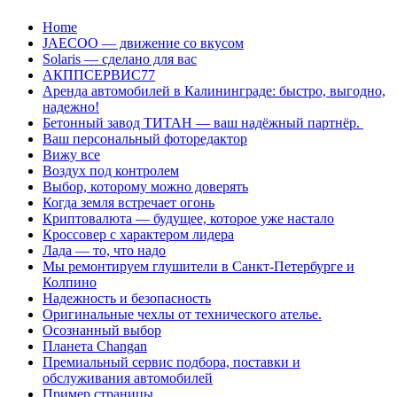
Перейти
Home
к
JAECOO — движение со вкусом
содержанию
Solaris — сделано для вас
АКППСЕРВИС77
Аренда автомобилей в Калининграде: быстро, выгодно,
надежно!
Бетонный завод ТИТАН — ваш надёжный партнёр.
Ваш персональный фоторедактор
Вижу все
Воздух под контролем
Выбор, которому можно доверять
Когда земля встречает огонь
Криптовалюта — будущее, которое уже настало
Кроссовер с характером лидера
Лада — то, что надо
Мы ремонтируем глушители в Санкт-Петербурге и
Колпино
Надежность и безопасность
Оригинальные чехлы от технического ателье.
Осознанный выбор
Планета Changan
Премиальный сервис подбора, поставки и
обслуживания автомобилей
Пример страницы