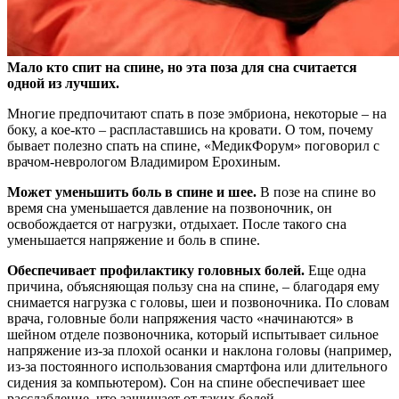
Мало кто спит на спине, но эта поза для сна считается
одной из лучших.
Многие предпочитают спать в позе эмбриона, некоторые – на
боку, а кое-кто – распластавшись
на кровати. О том, почему
бывает полезно спать на спине, «МедикФорум» поговорил с
врачом-неврологом Владимиром Ерохиным.
Может уменьшить боль в спине и шее.
В позе на спине во
время сна уменьшается давление на позвоночник, он
освобождается от нагрузки, отдыхает. После такого сна
уменьшается напряжение и боль в спине.
Обеспечивает профилактику головных болей.
Еще одна
причина, объясняющая пользу сна на спине, – благодаря ему
снимается нагрузка с головы, шеи и позвоночника. По словам
врача, головные боли напряжения часто «начинаются» в
шейном отделе позвоночника, который испытывает сильное
напряжение из-за плохой осанки и наклона головы (например,
из-за постоянного использования смартфона или длительного
сидения за компьютером). Сон на спине обеспечивает шее
расслабление, что защищает от таких болей.