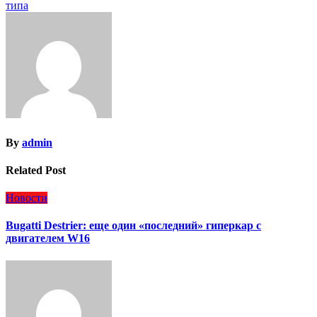
по
типа
записям
By
admin
Related Post
Новости
Bugatti Destrier: еще один «последний» гиперкар с
двигателем W16