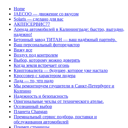
Перейти
Home
к
JAECOO — движение со вкусом
содержанию
Solaris — сделано для вас
АКППСЕРВИС77
Аренда автомобилей в Калининграде: быстро, выгодно,
надежно!
Бетонный завод ТИТАН — ваш надёжный партнёр.
Ваш персональный фоторедактор
Вижу все
Воздух под контролем
Выбор, которому можно доверять
Когда земля встречает огонь
Криптовалюта — будущее, которое уже настало
Кроссовер с характером лидера
Лада — то, что надо
Мы ремонтируем глушители в Санкт-Петербурге и
Колпино
Надежность и безопасность
Оригинальные чехлы от технического ателье.
Осознанный выбор
Планета Changan
Премиальный сервис подбора, поставки и
обслуживания автомобилей
Пример страницы