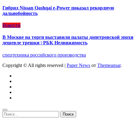
Гибрид Nissan Qashqai e-Power показал рекордную
дальнобойность
Новости
В Москве на торги выставили палаты допетровской эпохи
дешевле трешки | РБК Недвижимость
спецтехника российского производства
Copyright © All rights reserved
|
Paper News
от
Themeansar
.
Найти: