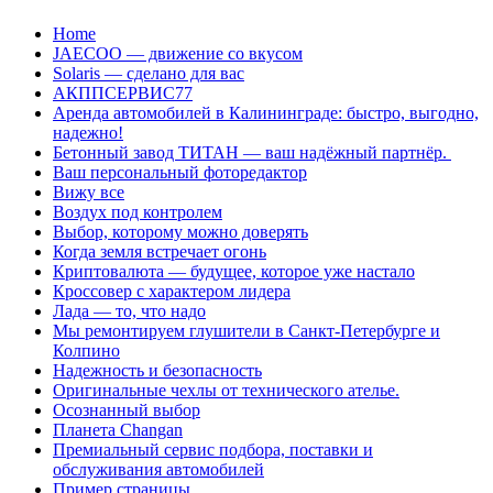
Перейти
Home
к
JAECOO — движение со вкусом
содержанию
Solaris — сделано для вас
АКППСЕРВИС77
Аренда автомобилей в Калининграде: быстро, выгодно,
надежно!
Бетонный завод ТИТАН — ваш надёжный партнёр.
Ваш персональный фоторедактор
Вижу все
Воздух под контролем
Выбор, которому можно доверять
Когда земля встречает огонь
Криптовалюта — будущее, которое уже настало
Кроссовер с характером лидера
Лада — то, что надо
Мы ремонтируем глушители в Санкт-Петербурге и
Колпино
Надежность и безопасность
Оригинальные чехлы от технического ателье.
Осознанный выбор
Планета Changan
Премиальный сервис подбора, поставки и
обслуживания автомобилей
Пример страницы