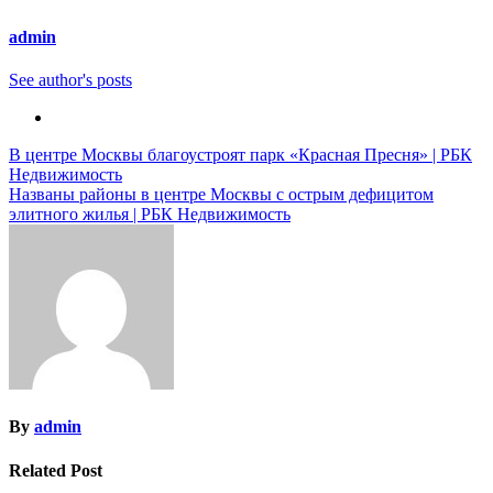
admin
See author's posts
Навигация
В центре Москвы благоустроят парк «Красная Пресня» | РБК
Недвижимость
по
Названы районы в центре Москвы с острым дефицитом
записям
элитного жилья | РБК Недвижимость
By
admin
Related Post