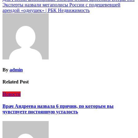
Навигация
Эксперты назвали мегаполисы России с подешевевшей
по
арендой «однушек» | РБК Недвижимость
записям
By
admin
Related Post
Новости
Врач Андреева назвала 6 причин, по которым вы
чувствуете постоянную усталость