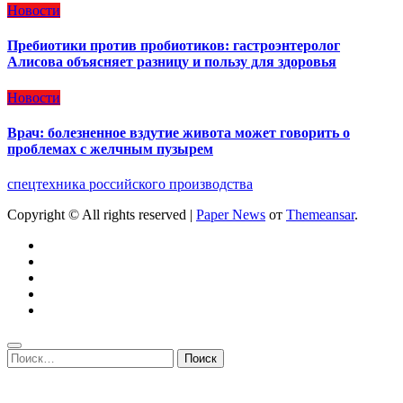
Новости
Пребиотики против пробиотиков: гастроэнтеролог
Алисова объясняет разницу и пользу для здоровья
Новости
Врач: болезненное вздутие живота может говорить о
проблемах с желчным пузырем
спецтехника российского производства
Copyright © All rights reserved
|
Paper News
от
Themeansar
.
Найти: