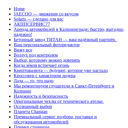
Перейти
Home
к
JAECOO — движение со вкусом
содержанию
Solaris — сделано для вас
АКППСЕРВИС77
Аренда автомобилей в Калининграде: быстро, выгодно,
надежно!
Бетонный завод ТИТАН — ваш надёжный партнёр.
Ваш персональный фоторедактор
Вижу все
Воздух под контролем
Выбор, которому можно доверять
Когда земля встречает огонь
Криптовалюта — будущее, которое уже настало
Кроссовер с характером лидера
Лада — то, что надо
Мы ремонтируем глушители в Санкт-Петербурге и
Колпино
Надежность и безопасность
Оригинальные чехлы от технического ателье.
Осознанный выбор
Планета Changan
Премиальный сервис подбора, поставки и
обслуживания автомобилей
Пример страницы