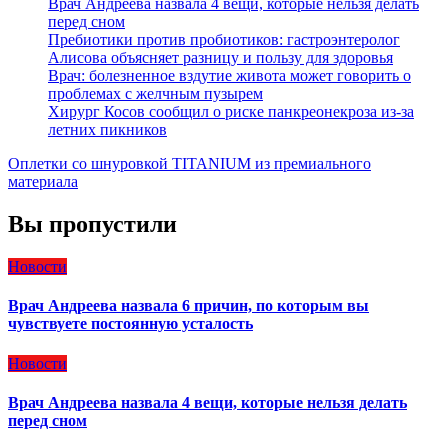
Врач Андреева назвала 4 вещи, которые нельзя делать
перед сном
Пребиотики против пробиотиков: гастроэнтеролог
Алисова объясняет разницу и пользу для здоровья
Врач: болезненное вздутие живота может говорить о
проблемах с желчным пузырем
Хирург Косов сообщил о риске панкреонекроза из-за
летних пикников
Оплетки со шнуровкой TITANIUM из премиального
материала
Вы пропустили
Новости
Врач Андреева назвала 6 причин, по которым вы
чувствуете постоянную усталость
Новости
Врач Андреева назвала 4 вещи, которые нельзя делать
перед сном