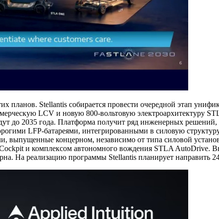
х планов. Stellantis собирается провести очередной этап униф
ерческую LCV и новую 800-вольтовую электроархитектуру STLA
ут до 2035 года. Платформа получит ряд инженерных решений, 
орогими LFP-батареями, интегрированными в силовую структуру
или, выпущенные концерном, независимо от типа силовой устан
ockpit и комплексом автономного вождения STLA AutoDrive. Вне
а. На реализацию программы Stellantis планирует направить 24