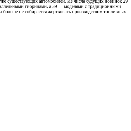
й уже существующих автомобилей. Из числа будущих новинок 29
раллельными гибридами, а 39 — моделями с традиционными
и больше не собирается жертвовать производством топливных