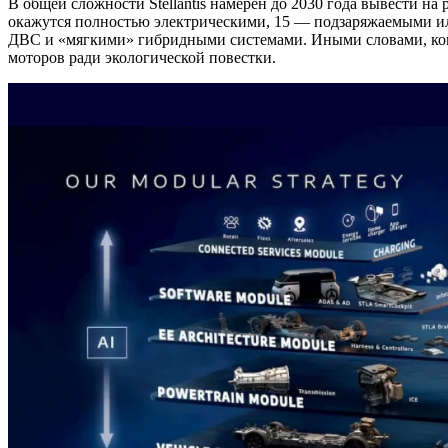
В общей сложности Stellantis намерен до 2030 года вывести н
окажутся полностью электрическими, 15 — подзаряжаемыми и
ДВС и «мягкими» гибридными системами. Иными словами, конц
моторов ради экологической повестки.