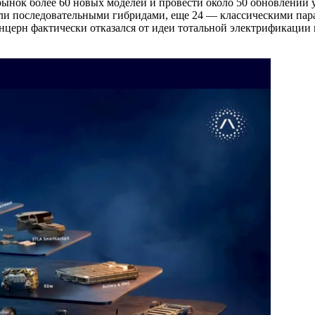
а рынок более 60 новых моделей и провести около 50 обновлени
ли последовательными гибридами, еще 24 — классическими па
ерн фактически отказался от идеи тотальной электрификации 