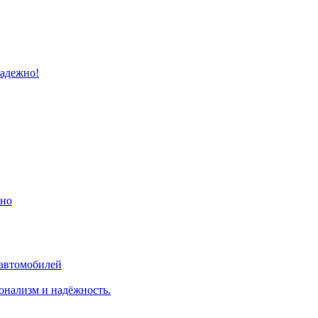
надежно!
ино
 автомобилей
онализм и надёжность.