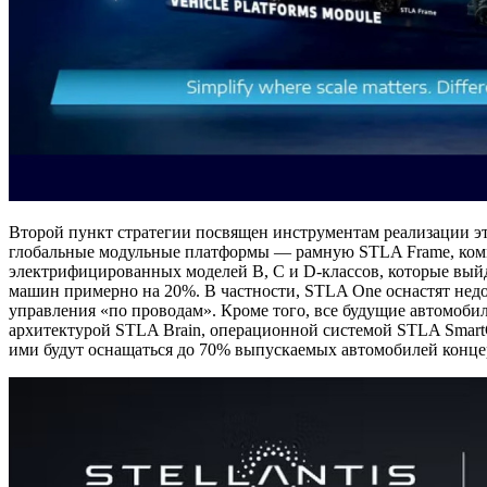
Второй пункт стратегии посвящен инструментам реализации эти
глобальные модульные платформы — рамную STLA Frame, комм
электрифицированных моделей B, C и D-классов, которые выйд
машин примерно на 20%. В частности, STLA One оснастят нед
управления «по проводам». Кроме того, все будущие автомоб
архитектурой STLA Brain, операционной системой STLA SmartC
ими будут оснащаться до 70% выпускаемых автомобилей концерн