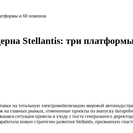
платформы и 60 новинок
рна Stellantis: три платформы
 ставки на тотальную электромобилизацию мировой автоиндустр
даж на главных рынках, отмененные проекты по выпуску батаре
аяся ситуация привела к уходу с поста генерального директора
работала новую стратегию развития Stellantis, призванную спаст