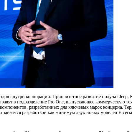
в внутри корпорации. Приоритетное развитие получат Jeep, Ra
равят в подразделение Pro One, выпускающее коммерческую техник
 компонентов, разработанных для ключевых марок концерна. Тер
ю и займется разработкой как минимум двух новых моделей E-сегм