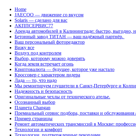
Перейти
Home
к
JAECOO — движение со вкусом
содержанию
Solaris — сделано для вас
АКППСЕРВИС77
Аренда автомобилей в Калининграде: быстро, выгодно, 
Бетонный завод ТИТАН — ваш надёжный партнёр.
Ваш персональный фоторедактор
Вижу все
Воздух под контролем
Выбор, которому можно доверять
Когда земля встречает огонь
Криптовалюта — будущее, которое уже настало
Кроссовер с характером лидера
Лада — то, что надо
Мы ремонтируем глушители в Санкт-Петербурге и Колп
Надежность и безопасность
Оригинальные чехлы от технического ателье.
Осознанный выбор
Планета Changan
Премиальный сервис подбора, поставки и обслуживания
Пример страницы
Ремонт автоматических трансмиссий в Москве: професси
Технологии и комфорт
Технологии, подтвержденные рекордами