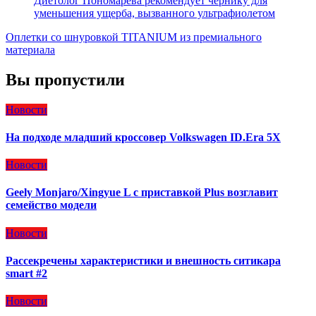
Диетолог Пономарева рекомендует чернику для
уменьшения ущерба, вызванного ультрафиолетом
Оплетки со шнуровкой TITANIUM из премиального
материала
Вы пропустили
Новости
На подходе младший кроссовер Volkswagen ID.Era 5X
Новости
Geely Monjaro/Xingyue L с приставкой Plus возглавит
семейство модели
Новости
Рассекречены характеристики и внешность ситикара
smart #2
Новости