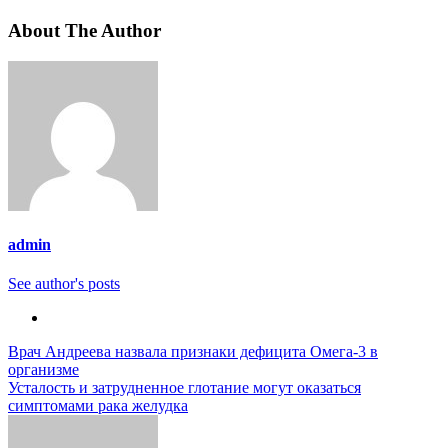
About The Author
admin
See author's posts
Навигация
Врач Андреева назвала признаки дефицита Омега-3 в
организме
по
Усталость и затрудненное глотание могут оказаться
записям
симптомами рака желудка