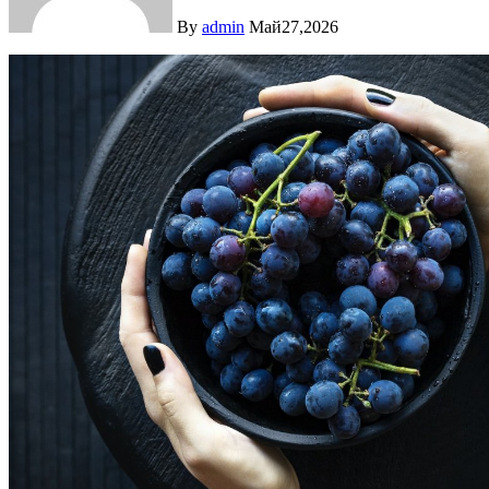
By
admin
Май27,2026