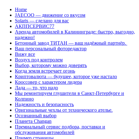
Перейти
Home
к
JAECOO — движение со вкусом
содержанию
Solaris — сделано для вас
АКППСЕРВИС77
Аренда автомобилей в Калининграде: быстро, выгодно,
надежно!
Бетонный завод ТИТАН — ваш надёжный партнёр.
Ваш персональный фоторедактор
Вижу все
Воздух под контролем
Выбор, которому можно доверять
Когда земля встречает огонь
Криптовалюта — будущее, которое уже настало
Кроссовер с характером лидера
Лада — то, что надо
Мы ремонтируем глушители в Санкт-Петербурге и
Колпино
Надежность и безопасность
Оригинальные чехлы от технического ателье.
Осознанный выбор
Планета Changan
Премиальный сервис подбора, поставки и
обслуживания автомобилей
Пример страницы