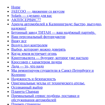
Перейти
Home
к
JAECOO — движение со вкусом
содержанию
Solaris — сделано для вас
АКППСЕРВИС77
Аренда автомобилей в Калининграде: быстро, выгодно,
надежно!
Бетонный завод ТИТАН — ваш надёжный партнёр.
Ваш персональный фоторедактор
Вижу все
Воздух под контролем
Выбор, которому можно доверять
Когда земля встречает огонь
Криптовалюта — будущее, которое уже настало
Кроссовер с характером лидера
Лада — то, что надо
Мы ремонтируем глушители в Санкт-Петербурге и
Колпино
Надежность и безопасность
Оригинальные чехлы от технического ателье.
Осознанный выбор
Планета Changan
Премиальный сервис подбора, поставки и
обслуживания автомобилей
Пример страницы