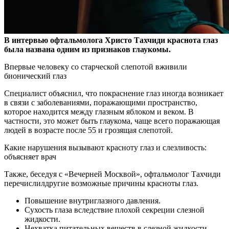
В интервью офтальмолога Христо Тахчиди краснота глаз
была названа одним из признаков глаукомы.
Впервые человеку со старческой слепотой вживили
бионический
глаз
Специалист объяснил, что покраснение глаз иногда возникает
в связи с заболеваниями, поражающими пространство,
которое находится между глазным яблоком и веком. В
частности, это может быть глаукома, чаще всего поражающая
людей в возрасте после 55 и грозящая слепотой.
Какие нарушения вызывают красноту глаз и слезливость:
объясняет врач
Также, беседуя с «Вечерней Москвой», офтальмолог Тахчиди
перечислилдругие возможные причины красноты глаз.
Повышение внутриглазного давления.
Сухость глаза вследствие плохой секреции слезной
жидкости.
Нехватка питательных веществ в слезной жидкости.