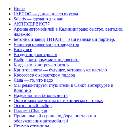
Перейти
Home
к
JAECOO — движение со вкусом
содержанию
Solaris — сделано для вас
АКППСЕРВИС77
Аренда автомобилей в Калининграде: быстро, выгодно,
надежно!
Бетонный завод ТИТАН — ваш надёжный партнёр.
Ваш персональный фоторедактор
Вижу все
Воздух под контролем
Выбор, которому можно доверять
Когда земля встречает огонь
Криптовалюта — будущее, которое уже настало
Кроссовер с характером лидера
Лада — то, что надо
Мы ремонтируем глушители в Санкт-Петербурге и
Колпино
Надежность и безопасность
Оригинальные чехлы от технического ателье.
Осознанный выбор
Планета Changan
Премиальный сервис подбора, поставки и
обслуживания автомобилей
Пример страницы