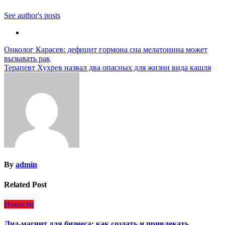
See author's posts
Навигация
Онколог Карасев: дефицит гормона сна мелатонина может
вызывать рак
по
Терапевт Хухрев назвал два опасных для жизни вида кашля
записям
By
admin
Related Post
Новости
Лид-магнит для бизнеса: как создать и привлекать