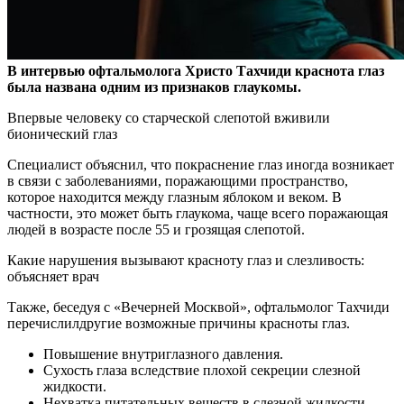
В интервью офтальмолога Христо Тахчиди краснота глаз
была названа одним из признаков глаукомы.
Впервые человеку со старческой слепотой вживили
бионический
глаз
Специалист объяснил, что покраснение глаз иногда возникает
в связи с заболеваниями, поражающими пространство,
которое находится между глазным яблоком и веком. В
частности, это может быть глаукома, чаще всего поражающая
людей в возрасте после 55 и грозящая слепотой.
Какие нарушения вызывают красноту глаз и слезливость:
объясняет врач
Также, беседуя с «Вечерней Москвой», офтальмолог Тахчиди
перечислилдругие возможные причины красноты глаз.
Повышение внутриглазного давления.
Сухость глаза вследствие плохой секреции слезной
жидкости.
Нехватка питательных веществ в слезной жидкости.