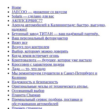
Перейти
Home
к
JAECOO — движение со вкусом
содержанию
Solaris — сделано для вас
АКППСЕРВИС77
Аренда автомобилей в Калининграде: быстро, выгодно,
надежно!
Бетонный завод ТИТАН — ваш надёжный партнёр.
Ваш персональный фоторедактор
Вижу все
Воздух под контролем
Выбор, которому можно доверять
Когда земля встречает огонь
Криптовалюта — будущее, которое уже настало
Кроссовер с характером лидера
Лада — то, что надо
Мы ремонтируем глушители в Санкт-Петербурге и
Колпино
Надежность и безопасность
Оригинальные чехлы от технического ателье.
Осознанный выбор
Планета Changan
Премиальный сервис подбора, поставки и
обслуживания автомобилей
Пример страницы