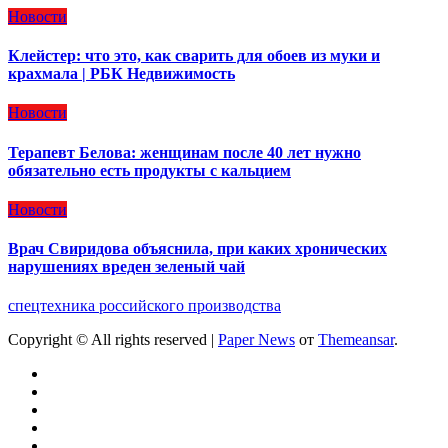
Новости
Клейстер: что это, как сварить для обоев из муки и
крахмала | РБК Недвижимость
Новости
Терапевт Белова: женщинам после 40 лет нужно
обязательно есть продукты с кальцием
Новости
Врач Свиридова объяснила, при каких хронических
нарушениях вреден зеленый чай
спецтехника российского производства
Copyright © All rights reserved
|
Paper News
от
Themeansar
.