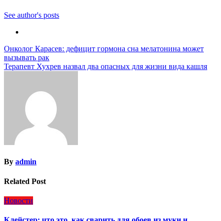
See author's posts
Навигация
Онколог Карасев: дефицит гормона сна мелатонина может
вызывать рак
по
Терапевт Хухрев назвал два опасных для жизни вида кашля
записям
By
admin
Related Post
Новости
Клейстер: что это, как сварить для обоев из муки и