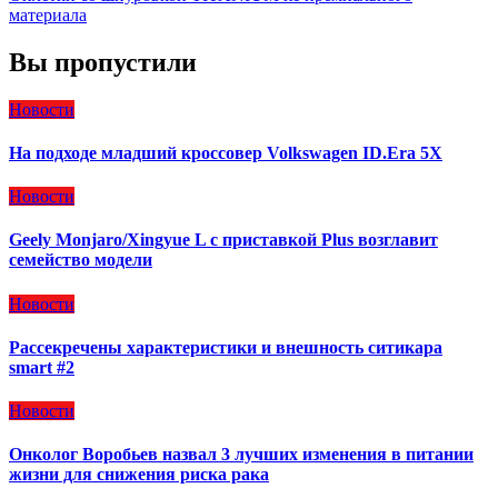
материала
Вы пропустили
Новости
На подходе младший кроссовер Volkswagen ID.Era 5X
Новости
Geely Monjaro/Xingyue L с приставкой Plus возглавит
семейство модели
Новости
Рассекречены характеристики и внешность ситикара
smart #2
Новости
Онколог Воробьев назвал 3 лучших изменения в питании
жизни для снижения риска рака