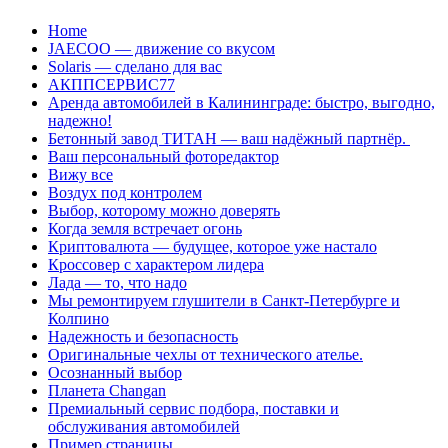
Перейти
Home
к
JAECOO — движение со вкусом
содержанию
Solaris — сделано для вас
АКППСЕРВИС77
Аренда автомобилей в Калининграде: быстро, выгодно,
надежно!
Бетонный завод ТИТАН — ваш надёжный партнёр.
Ваш персональный фоторедактор
Вижу все
Воздух под контролем
Выбор, которому можно доверять
Когда земля встречает огонь
Криптовалюта — будущее, которое уже настало
Кроссовер с характером лидера
Лада — то, что надо
Мы ремонтируем глушители в Санкт-Петербурге и
Колпино
Надежность и безопасность
Оригинальные чехлы от технического ателье.
Осознанный выбор
Планета Changan
Премиальный сервис подбора, поставки и
обслуживания автомобилей
Пример страницы