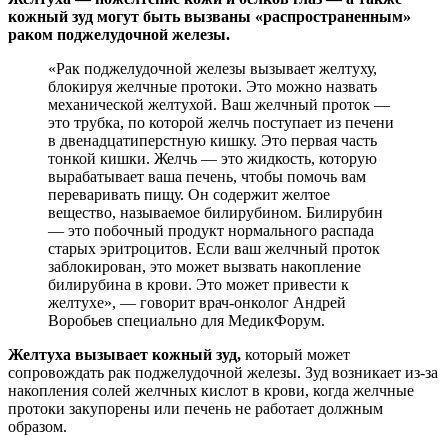
кожный зуд могут быть вызваны «распространенным»
раком поджелудочной железы.
«Рак поджелудочной железы вызывает желтуху,
блокируя желчные протоки. Это можно назвать
механической желтухой. Ваш желчный проток —
это трубка, по которой желчь поступает из печени
в двенадцатиперстную кишку. Это первая часть
тонкой кишки. Желчь — это жидкость, которую
вырабатывает ваша печень, чтобы помочь вам
переваривать пищу. Он содержит желтое
вещество, называемое билирубином. Билирубин
— это побочный продукт нормального распада
старых эритроцитов. Если ваш желчный проток
заблокирован, это может вызвать накопление
билирубина в крови. Это может привести к
желтухе», — говорит врач-онколог Андрей
Воробьев специально для МедикФорум.
Желтуха вызывает кожный зуд,
который может
сопровождать рак поджелудочной железы. Зуд возникает из-за
накопления солей желчных кислот в крови, когда желчные
протоки закупорены или печень не работает должным
образом.