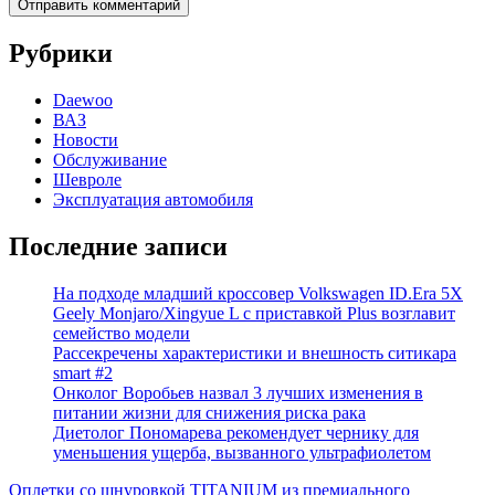
Рубрики
Daewoo
ВАЗ
Новости
Обслуживание
Шевроле
Эксплуатация автомобиля
Последние записи
На подходе младший кроссовер Volkswagen ID.Era 5X
Geely Monjaro/Xingyue L с приставкой Plus возглавит
семейство модели
Рассекречены характеристики и внешность ситикара
smart #2
Онколог Воробьев назвал 3 лучших изменения в
питании жизни для снижения риска рака
Диетолог Пономарева рекомендует чернику для
уменьшения ущерба, вызванного ультрафиолетом
Оплетки со шнуровкой TITANIUM из премиального