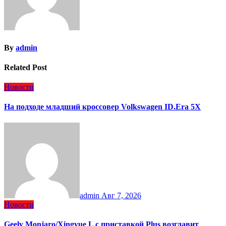
By
admin
Related Post
Новости
На подходе младший кроссовер Volkswagen ID.Era 5X
admin
Авг 7, 2026
Новости
Geely Monjaro/Xingyue L с приставкой Plus возглавит