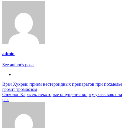
admin
See author's posts
Навигация
Врач Хухрев: прием нестероидных препаратов при похмелье
грозит тромбозом
по
Онколог Карасев: некоторые ощущения во рту указывают на
записям
рак