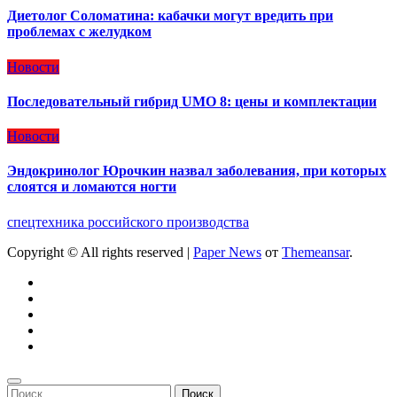
Диетолог Соломатина: кабачки могут вредить при
проблемах с желудком
Новости
Последовательный гибрид UMO 8: цены и комплектации
Новости
Эндокринолог Юрочкин назвал заболевания, при которых
слоятся и ломаются ногти
спецтехника российского производства
Copyright © All rights reserved
|
Paper News
от
Themeansar
.
Найти: