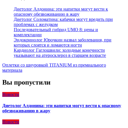
Диетолог Алдонина: эти напитки могут вести к
опасному обезвоживанию в жару
Диетолог Соломатина: кабачки могут вредить при
проблемах с желудком
Последовательный гибрид UMO 8: цены и
комплектации
Эндокринолог Юрочкин назвал заболевания, при
которых слоятся и ломаются ногти
Кардиолог Гаглошвили: холодные конечности
указывают на атеросклероз в старшем возрасте
Оплетки со шнуровкой TITANIUM из премиального
материала
Вы пропустили
Новости
Диетолог Алдонина: эти напитки могут вести к опасному
обезвоживанию в жару
Новости