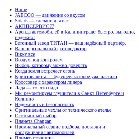
Перейти
Home
к
JAECOO — движение со вкусом
содержанию
Solaris — сделано для вас
АКППСЕРВИС77
Аренда автомобилей в Калининграде: быстро, выгодно,
надежно!
Бетонный завод ТИТАН — ваш надёжный партнёр.
Ваш персональный фоторедактор
Вижу все
Воздух под контролем
Выбор, которому можно доверять
Когда земля встречает огонь
Криптовалюта — будущее, которое уже настало
Кроссовер с характером лидера
Лада — то, что надо
Мы ремонтируем глушители в Санкт-Петербурге и
Колпино
Надежность и безопасность
Оригинальные чехлы от технического ателье.
Осознанный выбор
Планета Changan
Премиальный сервис подбора, поставки и
обслуживания автомобилей
Пример страницы