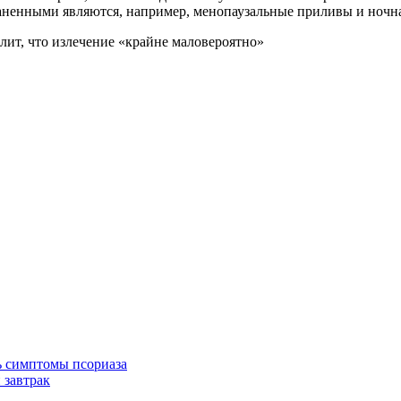
раненными являются, например, менопаузальные приливы и ночна
лит, что излечение «крайне маловероятно»
ь симптомы псориаза
 завтрак