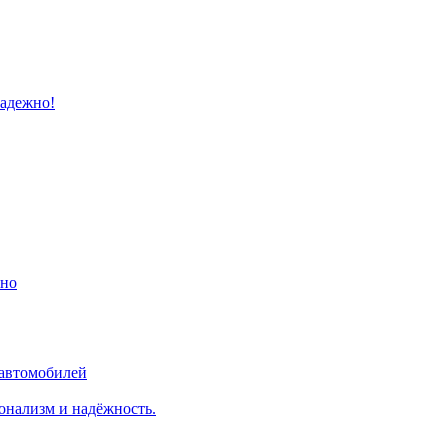
надежно!
ино
 автомобилей
онализм и надёжность.