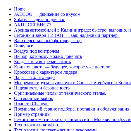
Перейти
Home
к
JAECOO — движение со вкусом
содержанию
Solaris — сделано для вас
АКППСЕРВИС77
Аренда автомобилей в Калининграде: быстро, выгодно, 
Бетонный завод ТИТАН — ваш надёжный партнёр.
Ваш персональный фоторедактор
Вижу все
Воздух под контролем
Выбор, которому можно доверять
Когда земля встречает огонь
Криптовалюта — будущее, которое уже настало
Кроссовер с характером лидера
Лада — то, что надо
Мы ремонтируем глушители в Санкт-Петербурге и Колп
Надежность и безопасность
Оригинальные чехлы от технического ателье.
Осознанный выбор
Планета Changan
Премиальный сервис подбора, поставки и обслуживания
Пример страницы
Ремонт автоматических трансмиссий в Москве: професси
Технологии и комфорт
Технологии, подтвержденные рекордами