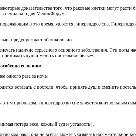
ев специально для МедикФорум.
оражающим в это время, является гипергидроз сна. Гипергидроз
чью, предупреждает об онкологии
, принимать душ и менять постельное белье».
собенно если они:
е одного раза за ночь)
одится вставать с постели, чтобы принять душ и сменить постель
ся этим признаком, гипергидроз во сне является контрольным с
нимая потеря веса, кожный зуд и усталость».
ризнаком рака, она не всегда может указывать на смертельное з