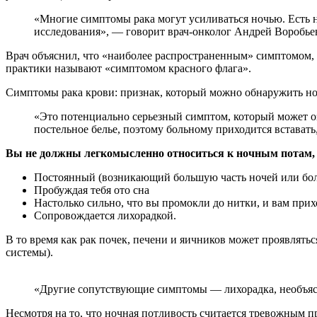
«Многие симптомы рака могут усиливаться ночью. Есть некоторые доказательства того, что раковые клетки могут расти быстрее в одночасье, хотя необходимы дополнительные
исследования», — говорит врач-онколог Андрей Воробь
Врач объяснил, что «наиболее распространенным» симптомом, п
практики называют «симптомом красного флага».
Симптомы рака крови: признак, который можно обнаружить но
«Это потенциально серьезный симптом, который может означать наличие серьезного основного заболевания. Эти поты часто бывают настолько сильными, что пропитывают
постельное белье, поэтому больному приходится вставать
Вы не должны легкомысленно относиться к ночным потам, о
Постоянный (возникающий большую часть ночей или боле
Пробуждая тебя ото сна
Настолько сильно, что вы промокли до нитки, и вам прих
Сопровождается лихорадкой.
В то время как рак почек, печени и яичников может проявлять
системы).
«Другие сопутствующие симптомы — лихорадка, необъяс
Несмотря на то, что ночная потливость считается тревожным п