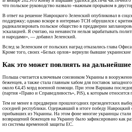
В январе 2025-го Киеву и Варшаве удалось достичь частичног
что польское руководство назвало «важным прорывом в двуст
В ответ на решение Навроцкого Зеленский опубликовал в соцсе
поддержку; однако вскоре в интервью ТСН обрушился с критик
радикализировать польское общество в преддверии запланирова
эскалацией. Я считаю, на ненависти нельзя зарабатывать пол
и народами», — добавил Зеленский.
Вслед за Зеленским от польских наград отказались глава Офи
Кроме того, своих «Белых орлов» вернули бывшие украински
Как это может повлиять на дальнейшие
Польша считается ключевым союзником Украины в вооруженном
беженцев, а также стала главным хабом для поставок западно
около €4,45 млрд военной помощи. При этом Варшава последов
(партия «Право и Справедливость», PiS), к которым относитс
Тем не менее в преддверии прошлогодних президентских выбор
соседней республики. Одержавший в итоге победу Навроцкий о
прибывших из Украины. На этом фоне многие украинцы стали 
возвращений беженцев на Украину было зафиксировано как раз
из системы временной защиты ЕС.