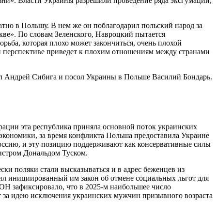
езни». Власти Украины разрешили проведение ряда эксгумаций,
атно в Польшу. В нем же он поблагодарил польский народ за
кве». По словам Зеленского, Навроцкий пытается
рьба, которая плохо может закончиться, очень плохой
гой перспективе приведет к плохим отношениям между странами
ел Андрей Сибига и посол Украины в Польше Василий Бондарь.
рации эта республика приняла основной поток украинских
 экономики, за время конфликта Польша предоставила Украине
Россию, и эту позицию поддерживают как консервативные силы
нистром Дональдом Туском.
ки поляки стали высказываться и в адрес беженцев из
пил инициированный им закон об отмене социальных льгот для
ОН зафиксировало, что в 2025-м наибольшее число
ет за идею исключения украинских мужчин призывного возраста