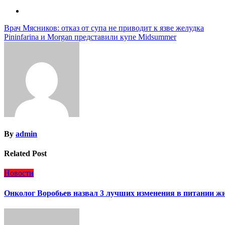
Навигация
Врач Мясников: отказ от супа не приводит к язве желудка
Pininfarina и Morgan представили купе Midsummer
по
записям
By
admin
Related Post
Новости
Онколог Воробьев назвал 3 лучших изменения в питании жи