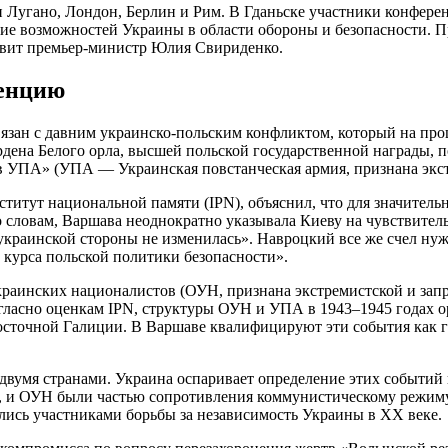
и Лугано, Лондон, Берлин и Рим. В Гданьске участники конфере
е возможностей Украины в области обороны и безопасности. Пр
авит премьер-министр Юлия Свириденко.
ренцию
вязан с давним украинско-польским конфликтом, который на про
дена Белого орла, высшей польской государственной награды, п
 УПА» (УПА — Украинская повстанческая армия, признана экст
ститут национальной памяти (IPN), объяснил, что для значител
словам, Варшава неоднократно указывала Киеву на чувствитель
украинской стороны не изменилась». Навроцкий все же счел нуж
о курса польской политики безопасности».
инских националистов (ОУН, признана экстремистской и запре
огласно оценкам IPN, структуры ОУН и УПА в 1943–1945 годах 
осточной Галиции. В Варшаве квалифицируют эти события как ге
 двумя странами. Украина оспаривает определение этих событий
А, и ОУН были частью сопротивления коммунистическому режим
лись участниками борьбы за независимость Украины в XX веке.