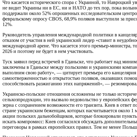
Что касается исторического спора с Украиной, то Навроцкий у
не видит Украины ни в ЕС, ни и НАТО до тех пор, пока волынс
поддержали около 52% опрошенных исследовательским центром 
февральскому опросу CBOS, 68,9% поляков выступили за прис
12%.
Руководитель управления международной политики в канцеляр
отказом от участия в ней украинский лидер «ставит в неудоб
международной арене. Что касается этого премьер-министра, т
2026 и поэтому не будет в нем участвовать.
Туск заявил перед встречей в Гданьске, что работает над мин
заключены в Гданьске между польскими и украинскими компани
выполним свою работу», — цитирует премьера его канцелярия в
самоотверженностью и открытостью поляков, оказавших помощ
способствовать разжиганию этих напряжений», — резюмирова
Украинско-польские отношения осложнены не только историче
сельхозпродукции, это вызвало недовольство у европейских фе
зерна с сохранением возможности его транзита. Киев в ответ 
стране украинским беженцам, которых насчитывается около 1 
акции польских дальнобойщиков, которые блокировали пункты 
искать компромисс: Киев согласился обсуждать дополнительн
переговоры в рамках европейских правил. Тем не менее Польш