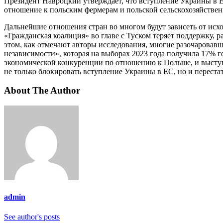
Президент Навроцкий утверждает, что вступление Украины в ЕС
отношение к польским фермерам и польской сельскохозяйствен
Дальнейшие отношения стран во многом будут зависеть от ис
«Гражданская коалиция» во главе с Туском теряет поддержку, р
этом, как отмечают авторы исследования, многие разочарова
независимости», которая на выборах 2023 года получила 17% г
экономической конкуренции по отношению к Польше, и выступа
не только блокировать вступление Украины в ЕС, но и перестат
About The Author
admin
See author's posts