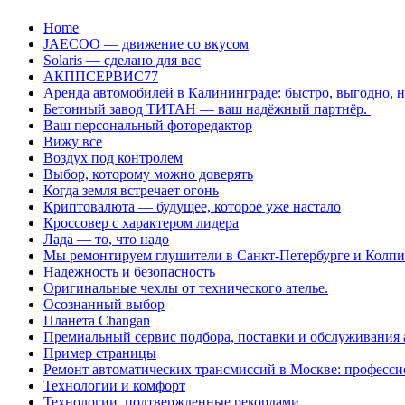
Перейти
Home
к
JAECOO — движение со вкусом
содержанию
Solaris — сделано для вас
АКППСЕРВИС77
Аренда автомобилей в Калининграде: быстро, выгодно, 
Бетонный завод ТИТАН — ваш надёжный партнёр.
Ваш персональный фоторедактор
Вижу все
Воздух под контролем
Выбор, которому можно доверять
Когда земля встречает огонь
Криптовалюта — будущее, которое уже настало
Кроссовер с характером лидера
Лада — то, что надо
Мы ремонтируем глушители в Санкт-Петербурге и Колп
Надежность и безопасность
Оригинальные чехлы от технического ателье.
Осознанный выбор
Планета Changan
Премиальный сервис подбора, поставки и обслуживания
Пример страницы
Ремонт автоматических трансмиссий в Москве: професси
Технологии и комфорт
Технологии, подтвержденные рекордами