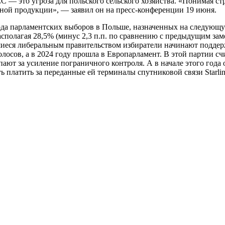
 — это угроза для польского сельского хозяйства. «Понимая ст
ной продукции», — заявил он на пресс-конференции 19 июня.
хода парламентских выборов в Польше, назначенных на следующ
асполагая 28,5% (минус 2,3 п.п. по сравнению с предыдущим заме
вшиеся либеральным правительством избиратели начинают подд
олосов, а в 2024 году прошла в Европарламент. В этой партии с
ют за усиление пограничного контроля. А в начале этого года 
ь платить за переданные ей терминалы спутниковой связи Starlin