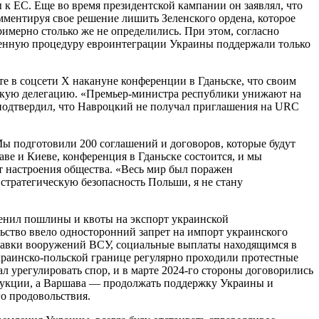
 к ЕС. Еще во время президентской кампании он заявлял, что
омментируя свое решение лишить Зеленского ордена, которое
имерно столько же не определились. При этом, согласно
ренную процедуру евроинтеграции Украины поддержали только
 в соцсети X накануне конференции в Гданьске, что своим
льскую делегацию. «Премьер-министра республики унижают на
ч подтвердил, что Навроцкий не получал приглашения на URC
Мы подготовили 200 соглашений и договоров, которые будут
е и Киеве, конференция в Гданьске состоится, и мы
т настроения общества. «Весь мир был поражен
тратегическую безопасность Польши, я не стану
енил пошлины и квоты на экспорт украинской
льство ввело односторонний запрет на импорт украинского
оставки вооружений ВСУ, социальные выплаты находящимся в
краинско-польской границе регулярно проходили протестные
 урегулировать спор, и в марте 2024-го стороны договорились
одукции, а Варшава — продолжать поддержку Украины и
го продовольствия.