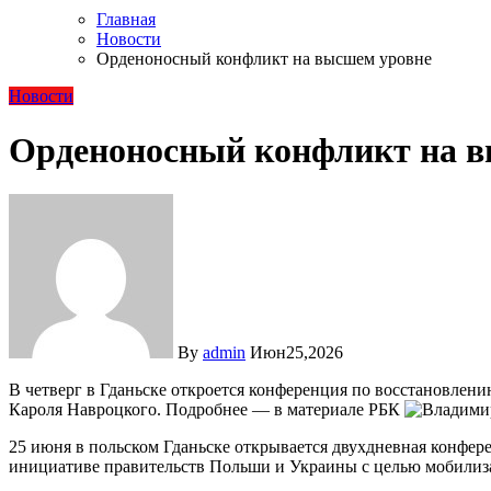
Главная
Новости
Орденоносный конфликт на высшем уровне
Новости
Орденоносный конфликт на в
By
admin
Июн25,2026
В четверг в Гданьске откроется конференция по восстановлению Украины, на которую Владимир Зеленский отказался приехать. Он также обрушился с критикой на президента Польши
Кароля Навроцкого. Подробнее — в материале РБК
25 июня в польском Гданьске открывается двухдневная конфер
инициативе правительств Польши и Украины с целью мобилиз