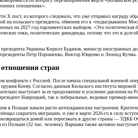
о компромисса по вопросу перезахоронения жертв «Волынской р
оронних отношениях».
ти X пост, из которого следовало, что уже отправил награду обр
ой на польского президента, обвинив его в «подыгрывании Мос
нных на 2027 год парламентских выборов. «Это политическая бо
итические очки, политические дивиденды, потому что это в дол
са президента Украины Кирилл Буданов, министр иностранных д
е президенты Петр Порошенко, Виктор Ющенко и Леонид Кучма.
 отношения стран
 конфликте с Россией. После начала специальной военной опе
го оружия Киеву. Согласно данным Кильского института мировой
ательно выступает за ее продолжение и усиление давления на 
я президент Навроцкий, так и либеральные, ведомые премьер-ми
ов в Польше начали расти антиукраинские настроения. Критичес
бещал сократить миграцию, и уже в марте 2026-го в силу всту
возвращаться домой или переезжать в другие страны — УДКБ О
 из Польши (32 тыс. человек). Варшава также активно выступа