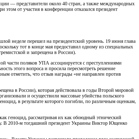
нции — представители около 40 стран, а также международных
и этом от участия в конференции отказался президент
шлой неделе перешел на президентский уровень. 19 июня глава
оскольку тот в конце мая предоставил одному из специальных
ремистской и запрещена в России).
ьной части поляков УПА ассоциируется с преступлениями
ность этого вопроса и просила пересмотреть решение
ным отметить, что отзыв награды «не направлен против
щена в России), которая действовала в годы Второй мировой
организовали и осуществили массовые убийства польского
ноцид, в результате которого погибли, по различным оценкам,
 как геноцид, рассматривая их как обоюдный этнический
у. В 2010-м тогдашний президент Украины Виктор Ющенко