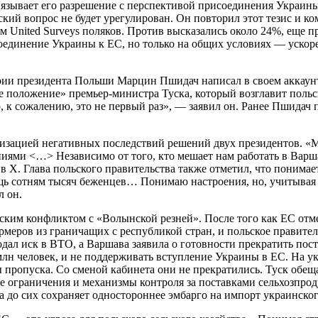
вязывает его разрешение с перспективой присоединения Украины
кий вопрос не будет урегулирован. Он повторил этот тезис и к
United Surveys поляков. Против высказались около 24%, еще пр
оединение Украины к ЕС, но только на общих условиях — уско
ии президента Польши Марцин Пшидач написал в своем аккаунте
ное положение» премьер-министра Туска, который возглавит по
о, к сожалению, это не первый раз», — заявил он. Ранее Пшида
имизацией негативных последствий решений двух президентов. «
ями <…> Независимо от того, кто мешает нам работать в Варшав
 X. Глава польского правительства также отметил, что понимае
ь сотням тысяч беженцев… Понимаю настроения, но, учитывая с
л он.
ским конфликтом с «Волынской резней». После того как ЕС отм
рмеров из граничащих с республикой стран, и польское правите
подал иск в ВТО, а Варшава заявила о готовности прекратить п
млн человек, и не поддерживать вступление Украины в ЕС. На у
пропуска. Со сменой кабинета они не прекратились. Туск обещал
ые ограничения и механизмы контроля за поставками сельхозпр
а до сих сохраняет одностороннее эмбарго на импорт украинско