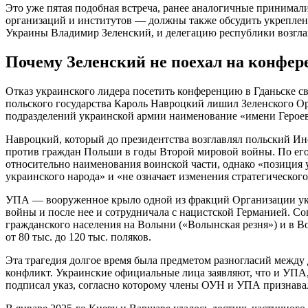
Это уже пятая подобная встреча, ранее аналогичные принимал
организаций и институтов — должны также обсудить укреплени
Украины Владимир Зеленский, и делегацию республики возгл
Почему Зеленский не поехал на конфе
Отказ украинского лидера посетить конференцию в Гданьске с
польского государства Кароль Навроцкий лишил Зеленского Ор
подразделений украинской армии наименование «имени Героев
Навроцкий, который до президентства возглавлял польский Ин
против граждан Польши в годы Второй мировой войны. По его 
относительно наименования воинской части, однако «позиция 
украинского народа» и «не означает изменения стратегическог
УПА — вооруженное крыло одной из фракций Организации укра
войны и после нее и сотрудничала с нацистской Германией. С
гражданского населения на Волыни («Волынская резня») и в В
от 80 тыс. до 120 тыс. поляков.
Эта трагедия долгое время была предметом разногласий между
конфликт. Украинские официальные лица заявляют, что и УП
подписал указ, согласно которому члены ОУН и УПА признава