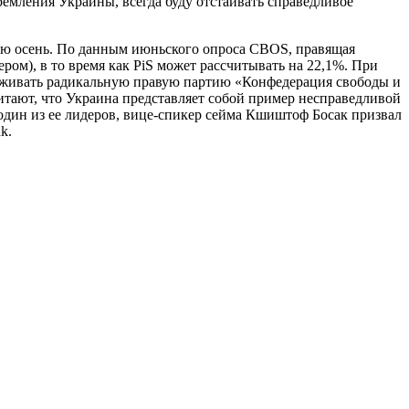
ремления Украины, всегда буду отстаивать справедливое
ую осень. По данным июньского опроса CBOS, правящая
ром), в то время как PiS может рассчитывать на 22,1%. При
ерживать радикальную правую партию «Конфедерация свободы и
читают, что Украина представляет собой пример несправедливой
один из ее лидеров, вице-спикер сейма Кшиштоф Босак призвал
k.