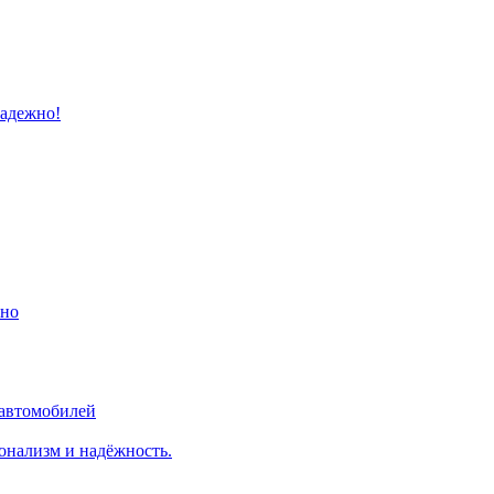
надежно!
ино
 автомобилей
онализм и надёжность.