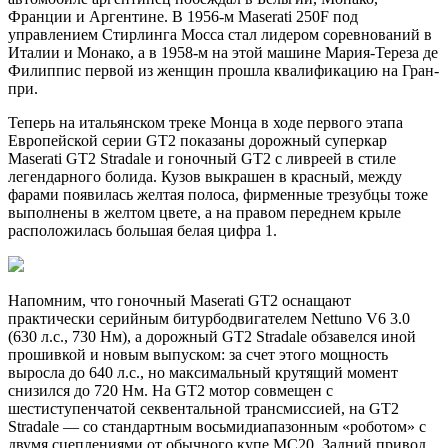
Франции и Аргентине. В 1956-м Maserati 250F под
управлением Стирлинга Мосса стал лидером соревнований в
Италии и Монако, а в 1958-м на этой машине Мария-Тереза де
Филиппис первой из женщин прошла квалификацию на Гран-
при.
Теперь на итальянском треке Монца в ходе первого этапа
Европейской серии GT2 показаны дорожный суперкар
Maserati GT2 Stradale и гоночный GT2 с ливреей в стиле
легендарного болида. Кузов выкрашен в красный, между
фарами появилась желтая полоса, фирменные трезубцы тоже
выполнены в желтом цвете, а на правом переднем крыле
расположилась большая белая цифра 1.
Напомним, что гоночный Maserati GT2 оснащают
практически серийным битурбодвигателем Nettuno V6 3.0
(630 л.с., 730 Нм), а дорожный GT2 Stradale обзавелся иной
прошивкой и новым выпуском: за счет этого мощность
выросла до 640 л.с., но максимальный крутящий момент
снизился до 720 Нм. На GT2 мотор совмещен с
шестиступенчатой секвентальной трансмиссией, на GT2
Stradale — со стандартным восьмидиапазонным «роботом» с
двумя сцеплениями от обычного купе MC20. Задний привод