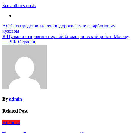
See author's posts
Навигация
AC Cars представила очень дорогое купе с карбоновым
кузовом
по
В Пулково отправили первый биометрический рейс в Москву
записям
— РБК Отрасли
By
admin
Related Post
Новости