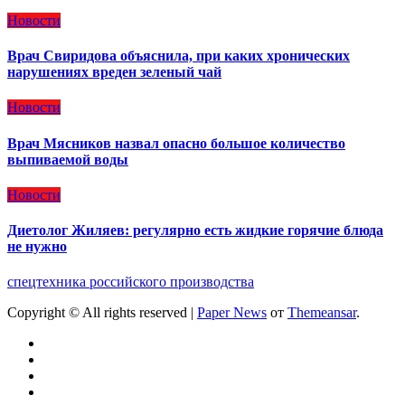
Новости
Врач Свиридова объяснила, при каких хронических
нарушениях вреден зеленый чай
Новости
Врач Мясников назвал опасно большое количество
выпиваемой воды
Новости
Диетолог Жиляев: регулярно есть жидкие горячие блюда
не нужно
спецтехника российского производства
Copyright © All rights reserved
|
Paper News
от
Themeansar
.