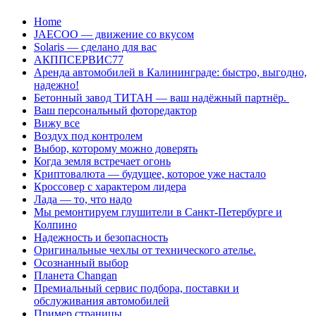
Перейти
Home
к
JAECOO — движение со вкусом
содержанию
Solaris — сделано для вас
АКППСЕРВИС77
Аренда автомобилей в Калининграде: быстро, выгодно,
надежно!
Бетонный завод ТИТАН — ваш надёжный партнёр.
Ваш персональный фоторедактор
Вижу все
Воздух под контролем
Выбор, которому можно доверять
Когда земля встречает огонь
Криптовалюта — будущее, которое уже настало
Кроссовер с характером лидера
Лада — то, что надо
Мы ремонтируем глушители в Санкт-Петербурге и
Колпино
Надежность и безопасность
Оригинальные чехлы от технического ателье.
Осознанный выбор
Планета Changan
Премиальный сервис подбора, поставки и
обслуживания автомобилей
Пример страницы