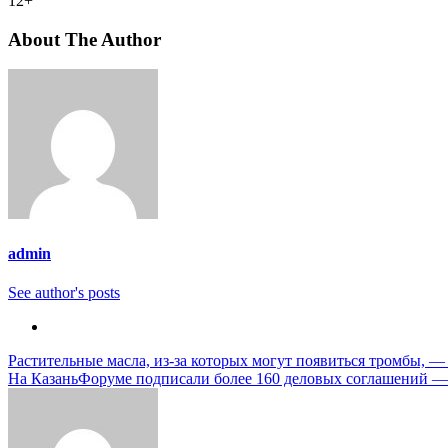
12+
About The Author
admin
See author's posts
Навигация
Растительные масла, из-за которых могут появиться тромбы, —
На КазаньФоруме подписали более 160 деловых соглашений 
по
записям