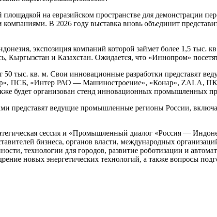
площадкой на евразийском пространстве для демонстрации пе
 компаниями. В 2026 году выставка вновь объединит представи
онезия, экспозиция компаний которой займет более 1,5 тыс. к
, Кыргызстан и Казахстан. Ожидается, что «Иннопром» посетят 
50 тыс. кв. м. Свои инновационные разработки представят ве
бер», ПСБ, «Интер РАО — Машиностроение», «Конар», ZALA, ПК
 Также будет организован стенд инновационных промышленных п
ми представят ведущие промышленные регионы России, включая
атегическая сессия и «Промышленный диалог «Россия — Индоне
дставителей бизнеса, органов власти, международных организац
ости, технологии для городов, развитие роботизации и автом
дрение новых энергетических технологий, а также вопросы под