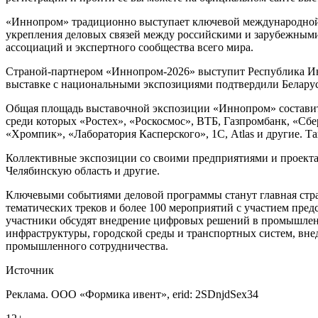
«Иннопром» традиционно выступает ключевой международной 
укрепления деловых связей между российскими и зарубежными
ассоциаций и экспертного сообщества всего мира.
Страной-партнером «Иннопром-2026» выступит Республика Инд
выставке с национальными экспозициями подтвердили Беларусь
Общая площадь выставочной экспозиции «Иннопром» составит 
среди которых «Ростех», «Роскосмос», ВТБ, Газпромбанк, «С
«Хромпик», «Лаборатория Касперского», 1С, Atlas и другие.
Коллективные экспозиции со своими предприятиями и проекта
Челябинскую область и другие.
Ключевыми событиями деловой программы станут главная стр
тематических треков и более 100 мероприятий с участием пре
участники обсудят внедрение цифровых решений в промышленн
инфраструктуры, городской среды и транспортных систем, вне
промышленного сотрудничества.
Источник
Реклама. ООО «Формика ивент», erid: 2SDnjdSex34