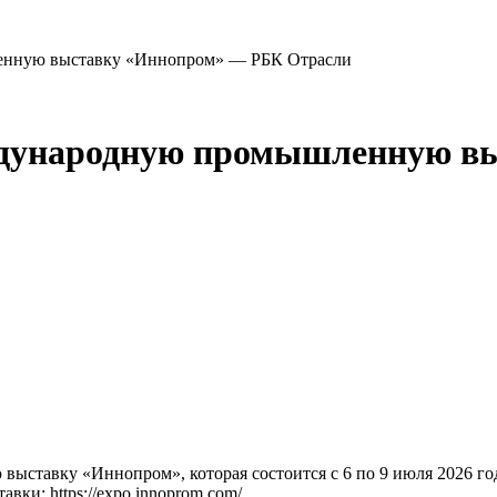
енную выставку «Иннопром» — РБК Отрасли
ждународную промышленную в
ыставку «Иннопром», которая состоится с 6 по 9 июля 2026 г
ки: https://expo.innoprom.com/.