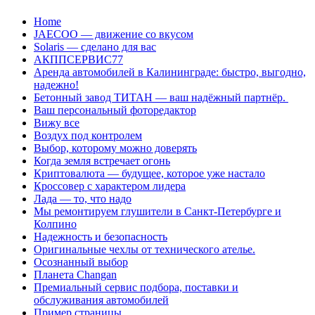
Перейти
Home
к
JAECOO — движение со вкусом
содержанию
Solaris — сделано для вас
АКППСЕРВИС77
Аренда автомобилей в Калининграде: быстро, выгодно,
надежно!
Бетонный завод ТИТАН — ваш надёжный партнёр.
Ваш персональный фоторедактор
Вижу все
Воздух под контролем
Выбор, которому можно доверять
Когда земля встречает огонь
Криптовалюта — будущее, которое уже настало
Кроссовер с характером лидера
Лада — то, что надо
Мы ремонтируем глушители в Санкт-Петербурге и
Колпино
Надежность и безопасность
Оригинальные чехлы от технического ателье.
Осознанный выбор
Планета Changan
Премиальный сервис подбора, поставки и
обслуживания автомобилей
Пример страницы