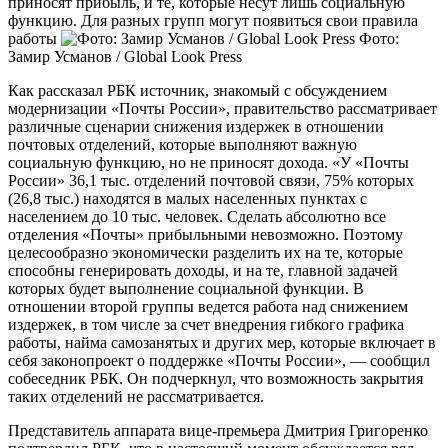
приносят прибыль, и те, которые несут лишь социальную
функцию. Для разных групп могут появиться свои правила
работы
Фото:
Замир Усманов / Global Look Press
Как рассказал РБК источник, знакомый с обсуждением
модернизации «Почты России», правительство рассматривает
различные сценарии снижения издержек в отношении
почтовых отделений, которые выполняют важную
социальную функцию, но не приносят дохода. «У «Почты
России» 36,1 тыс. отделений почтовой связи, 75% которых
(26,8 тыс.) находятся в малых населенных пунктах с
населением до 10 тыс. человек. Сделать абсолютно все
отделения «Почты» прибыльными невозможно. Поэтому
целесообразно экономически разделить их на те, которые
способны генерировать доходы, и на те, главной задачей
которых будет выполнение социальной функции. В
отношении второй группы ведется работа над снижением
издержек, в том числе за счет внедрения гибкого графика
работы, найма самозанятых и других мер, которые включает в
себя законопроект о поддержке «Почты России», — сообщил
собеседник РБК. Он подчеркнул, что возможность закрытия
таких отделений не рассматривается.
Представитель аппарата вице-премьера Дмитрия Григоренко