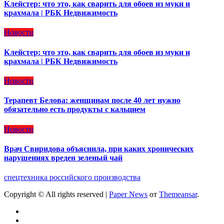
Клейстер: что это, как сварить для обоев из муки и
крахмала | РБК Недвижимость
Новости
Клейстер: что это, как сварить для обоев из муки и
крахмала | РБК Недвижимость
Новости
Терапевт Белова: женщинам после 40 лет нужно
обязательно есть продукты с кальцием
Новости
Врач Свиридова объяснила, при каких хронических
нарушениях вреден зеленый чай
спецтехника российского производства
Copyright © All rights reserved
|
Paper News
от
Themeansar
.