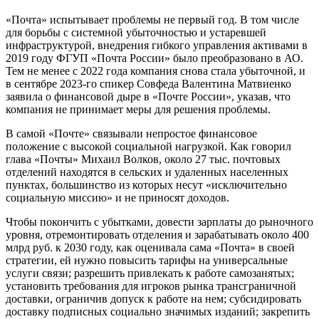
«Почта» испытывает проблемы не первый год. В том числе
для борьбы с системной убыточностью и устаревшей
инфраструктурой, внедрения гибкого управления активами в
2019 году ФГУП «Почта России» было преобразовано в АО.
Тем не менее с 2022 года компания снова стала убыточной, и
в сентябре 2023-го спикер Совфеда Валентина Матвиенко
заявила о финансовой дыре в «Почте России», указав, что
компания не принимает меры для решения проблемы.
В самой «Почте» связывали непростое финансовое
положение с высокой социальной нагрузкой. Как говорил
глава «Почты» Михаил Волков, около 27 тыс. почтовых
отделений находятся в сельских и удаленных населенных
пунктах, большинство из которых несут «исключительно
социальную миссию» и не приносят доходов.
Чтобы покончить с убытками, довести зарплаты до рыночного
уровня, отремонтировать отделения и зарабатывать около 400
млрд руб. к 2030 году, как оценивала сама «Почта» в своей
стратегии, ей нужно повысить тарифы на универсальные
услуги связи; разрешить привлекать к работе самозанятых;
установить требования для игроков рынка трансграничной
доставки, ограничив допуск к работе на нем; субсидировать
доставку подписных социально значимых изданий; закрепить