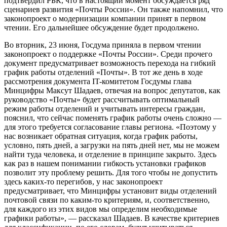
подтвердил РБК, что в настоящий момент обсуждается ряд
сценариев развития «Почты России». Он также напомнил, что
законопроект о модернизации компании принят в первом
чтении. Его дальнейшее обсуждение будет продолжено.
Во вторник, 23 июня, Госдума приняла в первом чтении
законопроект о поддержке «Почты России». Среди прочего
документ предусматривает возможность перехода на гибкий
график работы отделений «Почты». В тот же день в ходе
рассмотрения документа IT-комитетом Госдумы глава
Минцифры Максут Шадаев, отвечая на вопрос депутатов, как
руководство «Почты» будет рассчитывать оптимальный
режим работы отделений и учитывать интересы граждан,
пояснил, что сейчас поменять график работы очень сложно —
для этого требуется согласование главы региона. «Поэтому у
нас возникает обратная ситуация, когда график работы,
условно, пять дней, а загрузки на пять дней нет, мы не можем
найти туда человека, и отделение в принципе закрыто. Здесь
как раз в нашем понимании гибкость установки графиков
позволит эту проблему решить. Для того чтобы не допустить
здесь каких-то перегибов, у нас законопроект
предусматривает, что Минцифры установит виды отделений
почтовой связи по каким-то критериям, и, соответственно,
для каждого из этих видов мы определим необходимые
графики работы», — рассказал Шадаев. В качестве критериев