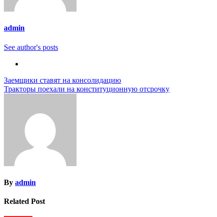
admin
See author's posts
Навигация
Заемщики ставят на консолидацию
Тракторы поехали на конституционную отсрочку
по
записям
By
admin
Related Post