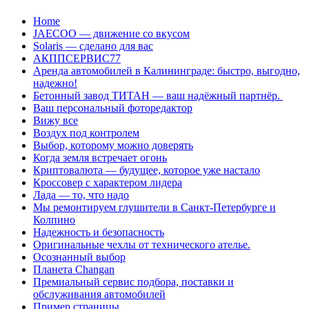
Перейти
Home
к
JAECOO — движение со вкусом
содержанию
Solaris — сделано для вас
АКППСЕРВИС77
Аренда автомобилей в Калининграде: быстро, выгодно,
надежно!
Бетонный завод ТИТАН — ваш надёжный партнёр.
Ваш персональный фоторедактор
Вижу все
Воздух под контролем
Выбор, которому можно доверять
Когда земля встречает огонь
Криптовалюта — будущее, которое уже настало
Кроссовер с характером лидера
Лада — то, что надо
Мы ремонтируем глушители в Санкт-Петербурге и
Колпино
Надежность и безопасность
Оригинальные чехлы от технического ателье.
Осознанный выбор
Планета Changan
Премиальный сервис подбора, поставки и
обслуживания автомобилей
Пример страницы