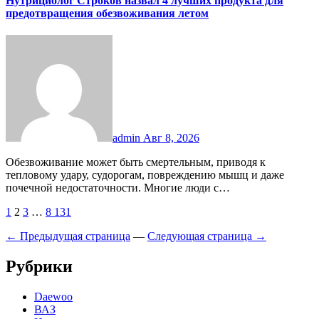
Нутрициолог Строков назвал 4 лучших продукта для
предотвращения обезвоживания летом
admin
Авг 8, 2026
Обезвоживание может быть смертельным, приводя к
тепловому удару, судорогам, повреждению мышц и даже
почечной недостаточности. Многие люди с…
Пагинация
1
2
3
…
8 131
записей
← Предыдущая страница
—
Следующая страница →
Рубрики
Daewoo
ВАЗ