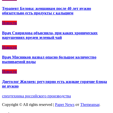
Терапевт Белова: женщинам после 40 лет нужно
обязательно есть продукты с кальцием
Новости
Врач Свиридова объяснила, при каких хронических
нарушениях вреден зеленый чай
Новости
Врач Мясников назвал опасно большое количество
выпиваемой воды
Новости
Диетолог Жиляев: регулярно есть жидкие горячие блюда
не нужно
спецтехника российского производства
Copyright © All rights reserved
|
Paper News
от
Themeansar
.