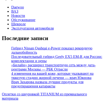
Daewoo
ВАЗ
Новости
Обслуживание
Шевроле
Эксплуатация автомобиля
Последние записи
Гибрид Nissan Qashqai e-Power показал рекордную
дальнобойность
Последовательный гибрид Geely EX5 EM-R для России:
комплектации и цены
«Билайн» расширил транспортную сеть между дата-
центрами Москвы — РБК Отрасли
4 изменения на вашей коже, которые указывают на
тяжелую стадию жирной печени — врач Южнова
Врач Захарова назвала лучшие продукты для
предотвращения катаракты
Оплетки со шнуровкой TITANIUM из премиального
материала