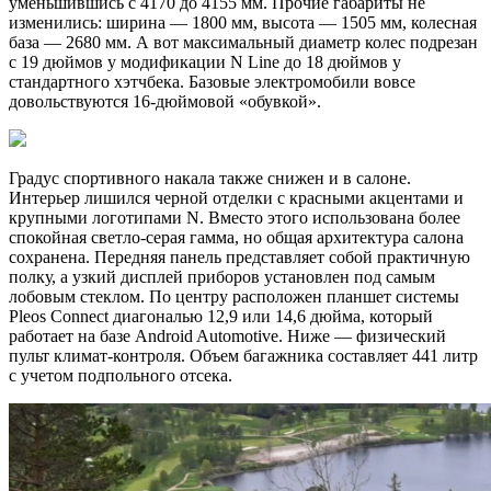
уменьшившись с 4170 до 4155 мм. Прочие габариты не
изменились: ширина — 1800 мм, высота — 1505 мм, колесная
база — 2680 мм. А вот максимальный диаметр колес подрезан
с 19 дюймов у модификации N Line до 18 дюймов у
стандартного хэтчбека. Базовые электромобили вовсе
довольствуются 16-дюймовой «обувкой».
Градус спортивного накала также снижен и в салоне.
Интерьер лишился черной отделки с красными акцентами и
крупными логотипами N. Вместо этого использована более
спокойная светло-серая гамма, но общая архитектура салона
сохранена. Передняя панель представляет собой практичную
полку, а узкий дисплей приборов установлен под самым
лобовым стеклом. По центру расположен планшет системы
Pleos Connect диагональю 12,9 или 14,6 дюйма, который
работает на базе Android Automotive. Ниже — физический
пульт климат-контроля. Объем багажника составляет 441 литр
с учетом подпольного отсека.