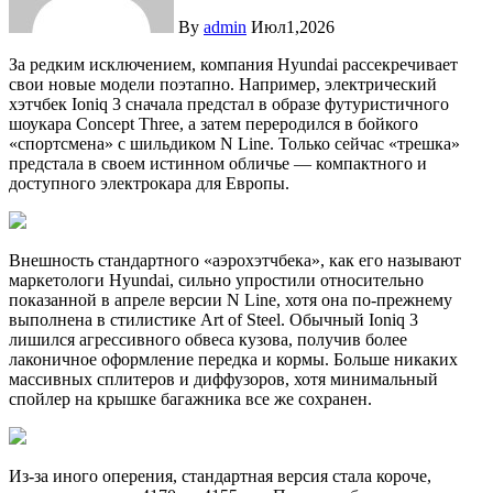
By
admin
Июл1,2026
За редким исключением, компания Hyundai рассекречивает
свои новые модели поэтапно. Например, электрический
хэтчбек Ioniq 3 сначала предстал в образе футуристичного
шоукара Concept Three, а затем переродился в бойкого
«спортсмена» с шильдиком N Line. Только сейчас «трешка»
предстала в своем истинном обличье — компактного и
доступного электрокара для Европы.
Внешность стандартного «аэрохэтчбека», как его называют
маркетологи Hyundai, сильно упростили относительно
показанной в апреле версии N Line, хотя она по-прежнему
выполнена в стилистике Art of Steel. Обычный Ioniq 3
лишился агрессивного обвеса кузова, получив более
лаконичное оформление передка и кормы. Больше никаких
массивных сплитеров и диффузоров, хотя минимальный
спойлер на крышке багажника все же сохранен.
Из-за иного оперения, стандартная версия стала короче,