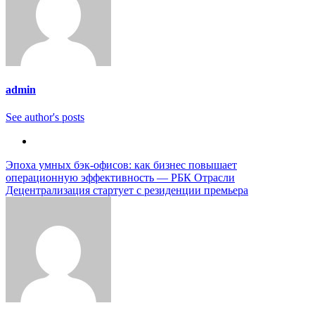
admin
See author's posts
Навигация
Эпоха умных бэк-офисов: как бизнес повышает
операционную эффективность — РБК Отрасли
по
Децентрализация стартует с резиденции премьера
записям