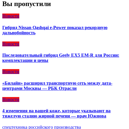
Вы пропустили
Новости
Гибрид Nissan Qashqai e-Power показал рекордную
дальнобойность
Новости
Последовательный гибрид Geely EX5 EM-R для России:
комплектации и цены
Новости
«Билайн» расширил транспортную сеть между дата-
центрами Москвы — РБК Отрасли
Новости
4 изменения на вашей коже, которые указывают на
тяжелую стадию жирной печени — врач Южнова
спецтехника российского производства