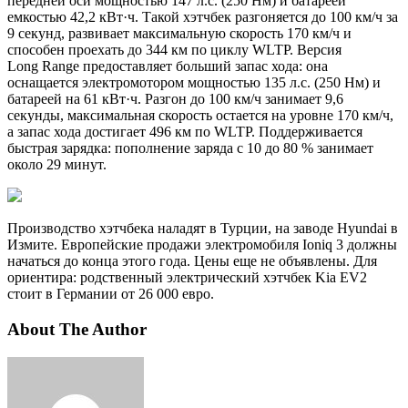
передней оси мощностью 147 л.с. (250 Нм) и батареей
емкостью 42,2 кВт·ч. Такой хэтчбек разгоняется до 100 км/ч за
9 секунд, развивает максимальную скорость 170 км/ч и
способен проехать до 344 км по циклу WLTP. Версия
Long Range предоставляет больший запас хода: она
оснащается электромотором мощностью 135 л.с. (250 Нм) и
батареей на 61 кВт·ч. Разгон до 100 км/ч занимает 9,6
секунды, максимальная скорость остается на уровне 170 км/ч,
а запас хода достигает 496 км по WLTP. Поддерживается
быстрая зарядка: пополнение заряда с 10 до 80 % занимает
около 29 минут.
Производство хэтчбека наладят в Турции, на заводе Hyundai в
Измите. Европейские продажи электромобиля Ioniq 3 должны
начаться до конца этого года. Цены еще не объявлены. Для
ориентира: родственный электрический хэтчбек Kia EV2
стоит в Германии от 26 000 евро.
About The Author