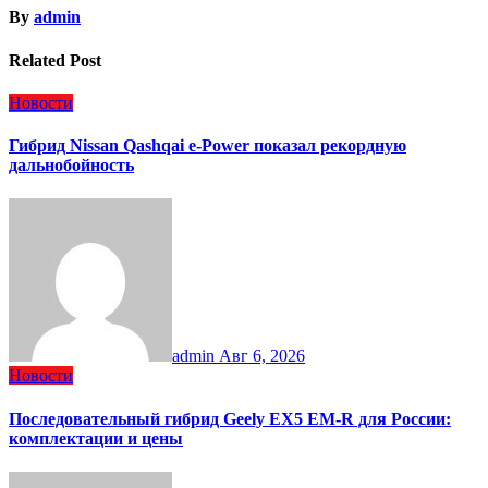
By
admin
Related Post
Новости
Гибрид Nissan Qashqai e-Power показал рекордную
дальнобойность
admin
Авг 6, 2026
Новости
Последовательный гибрид Geely EX5 EM-R для России:
комплектации и цены