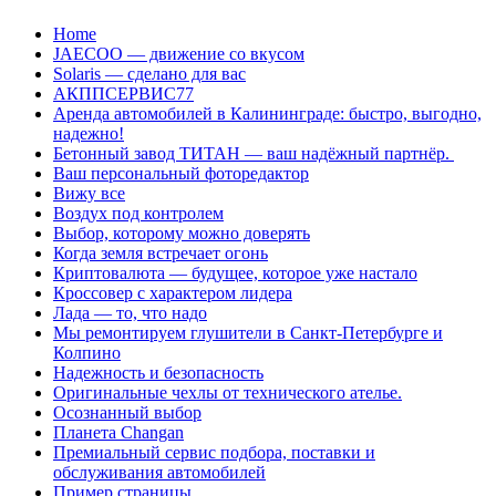
Перейти
Home
к
JAECOO — движение со вкусом
содержанию
Solaris — сделано для вас
АКППСЕРВИС77
Аренда автомобилей в Калининграде: быстро, выгодно,
надежно!
Бетонный завод ТИТАН — ваш надёжный партнёр.
Ваш персональный фоторедактор
Вижу все
Воздух под контролем
Выбор, которому можно доверять
Когда земля встречает огонь
Криптовалюта — будущее, которое уже настало
Кроссовер с характером лидера
Лада — то, что надо
Мы ремонтируем глушители в Санкт-Петербурге и
Колпино
Надежность и безопасность
Оригинальные чехлы от технического ателье.
Осознанный выбор
Планета Changan
Премиальный сервис подбора, поставки и
обслуживания автомобилей
Пример страницы