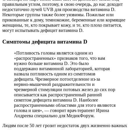
правильным углом, поэтому, в свою очередь, до нас доходит
недостаточно лучей UVB для производства витамина D.
Некоторые группы также более уязвимы. Пожилые или
прикованные к дому, темнокожие, беременные или кормящие
женщины, те, кто покрывает кожу, и те, кто плохо питается,
могут испытывать дефицит витамина D.
Симптомы дефицита витамина D
«Потливость головы является одним из
«распространенных» признаков того, что вам
нужно больше витамина D. Это было
поддержано витаминной лабораторией, которая
назвала потливость одним из симптомов
дефицита. Чрезмерное потоотделение из-за
нервно-мышечной раздражительности и
чрезмерной стимуляции потовых желез до сих пор
описывается как распространенный ранний
симптом дефицита витамина D. Наиболее
распространенными областями для этого являются
голова и шея», — говорит врач-терапевт Ирина
Андреева специально для МедикФорум.
Людям после 50 лет грозит недостаток двух жизненно важных