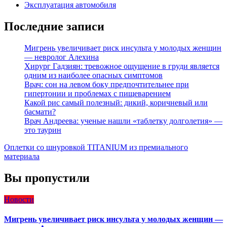
Эксплуатация автомобиля
Последние записи
Мигрень увеличивает риск инсульта у молодых женщин
— невролог Алехина
Хирург Гадзиян: тревожное ощущение в груди является
одним из наиболее опасных симптомов
Врач: сон на левом боку предпочтительнее при
гипертонии и проблемах с пищеварением
Какой рис самый полезный: дикий, коричневый или
басмати?
Врач Андреева: ученые нашли «таблетку долголетия» —
это таурин
Оплетки со шнуровкой TITANIUM из премиального
материала
Вы пропустили
Новости
Мигрень увеличивает риск инсульта у молодых женщин —