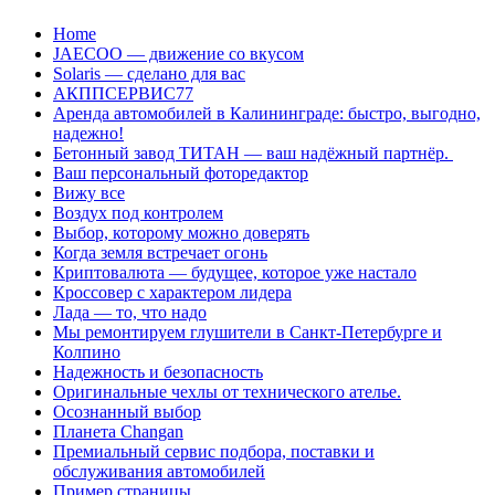
Перейти
Home
к
JAECOO — движение со вкусом
содержанию
Solaris — сделано для вас
АКППСЕРВИС77
Аренда автомобилей в Калининграде: быстро, выгодно,
надежно!
Бетонный завод ТИТАН — ваш надёжный партнёр.
Ваш персональный фоторедактор
Вижу все
Воздух под контролем
Выбор, которому можно доверять
Когда земля встречает огонь
Криптовалюта — будущее, которое уже настало
Кроссовер с характером лидера
Лада — то, что надо
Мы ремонтируем глушители в Санкт-Петербурге и
Колпино
Надежность и безопасность
Оригинальные чехлы от технического ателье.
Осознанный выбор
Планета Changan
Премиальный сервис подбора, поставки и
обслуживания автомобилей
Пример страницы