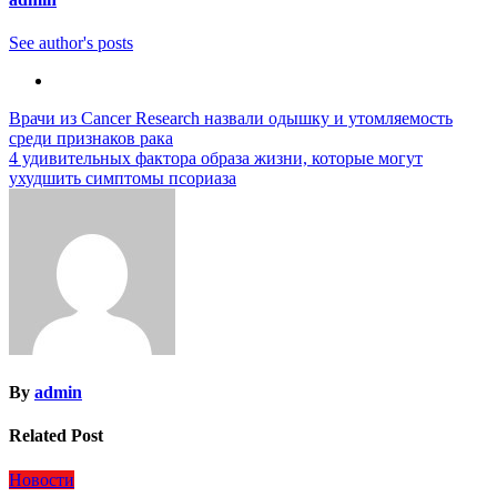
See author's posts
Навигация
Врачи из Cancer Research назвали одышку и утомляемость
среди признаков рака
по
4 удивительных фактора образа жизни, которые могут
записям
ухудшить симптомы псориаза
By
admin
Related Post
Новости