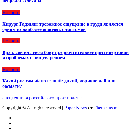
невролог Алехина
Новости
Хирург Гадзиян: тревожное ощущение в груди является
одним из наиболее опасных симптомов
Новости
Врач: сон на левом боку предпочтительнее при гипертонии
и проблемах с пищеварением
Новости
Какой рис самый полезный: дикий, коричневый или
басмати?
спецтехника российского производства
Copyright © All rights reserved
|
Paper News
от
Themeansar
.