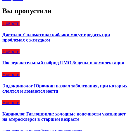
Вы пропустили
Новости
Диетолог Соломатина: кабачки могут вредить при
проблемах с желудком
Новости
Последовательный гибрид UMO 8: цены и комплектации
Новости
Эндокринолог Юрочкин назвал заболевания, при которых
слоятся и ломаются ногти
Новости
Кардиолог Гаглошвили: холодные конечности указывают
на атеросклероз в старшем возрасте
спецтехника российского производства