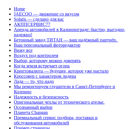
Перейти
Home
к
JAECOO — движение со вкусом
содержанию
Solaris — сделано для вас
АКППСЕРВИС77
Аренда автомобилей в Калининграде: быстро, выгодно,
надежно!
Бетонный завод ТИТАН — ваш надёжный партнёр.
Ваш персональный фоторедактор
Вижу все
Воздух под контролем
Выбор, которому можно доверять
Когда земля встречает огонь
Криптовалюта — будущее, которое уже настало
Кроссовер с характером лидера
Лада — то, что надо
Мы ремонтируем глушители в Санкт-Петербурге и
Колпино
Надежность и безопасность
Оригинальные чехлы от технического ателье.
Осознанный выбор
Планета Changan
Премиальный сервис подбора, поставки и
обслуживания автомобилей
Пример страницы