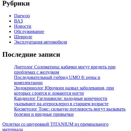
Рубрики
Daewoo
ВАЗ
Новости
Обслуживание
Шевроле
Эксплуатация автомобиля
Последние записи
Диетолог Соломатина: кабачки могут вредить при
проблемах с желудком
Последовательный гибрид UMO 8: цены и
комплектации
Эндокринолог Юрочкин назвал заболевания, при
которых слоятся и ломаются ногти
Кардиолог Гаглошвили: холодные конечности
указывают на атеросклероз в старшем возрасте
Косметолог Томс: сильную потливость могут вызывать
болезни и вредные привычки
Оплетки со шнуровкой TITANIUM из премиального
материала