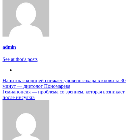
admin
See author's posts
Навигация
Напиток с корицей снижает уровень сахара в крови за 30
минут — диетолог Пономарева
по
Гемианопсия — проблема со зрением, которая возникает
записям
после инсульта