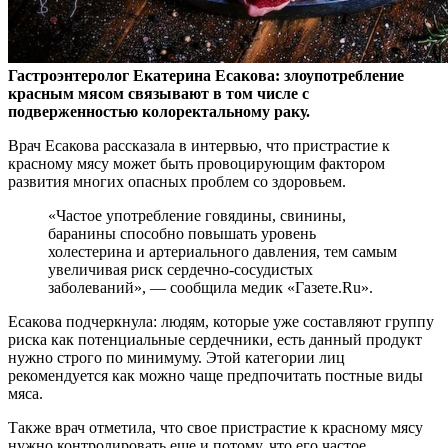
Гастроэнтеролог Екатерина Есакова: злоупотребление
красным мясом связывают в том числе с
подверженностью колоректальному раку.
Врач Есакова рассказала в
интервью, что пристрастие к
красному мясу может быть провоцирующим фактором
развития многих опасных проблем со здоровьем.
«Частое употребление говядины, свинины,
баранины способно повышать уровень
холестерина и артериального давления, тем самым
увеличивая риск сердечно-сосудистых
заболеваний», — сообщила медик «Газете.Ru».
Есакова подчеркнула: людям, которые уже составляют группу
риска как потенциальные сердечники, есть данный продукт
нужно строго по минимуму. Этой категории лиц
рекомендуется как можно чаще предпочитать постные виды
мяса.
Также врач отметила, что свое пристрастие к красному мясу
нужно контролировать еще и потому, что его частое