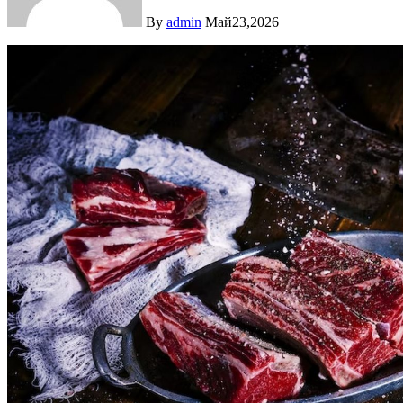
By
admin
Май23,2026