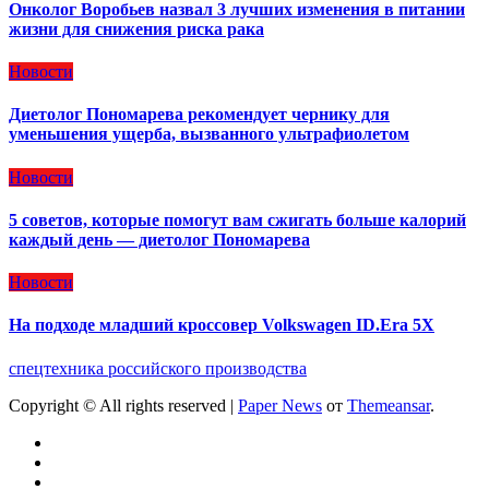
Онколог Воробьев назвал 3 лучших изменения в питании
жизни для снижения риска рака
Новости
Диетолог Пономарева рекомендует чернику для
уменьшения ущерба, вызванного ультрафиолетом
Новости
5 советов, которые помогут вам сжигать больше калорий
каждый день — диетолог Пономарева
Новости
На подходе младший кроссовер Volkswagen ID.Era 5X
спецтехника российского производства
Copyright © All rights reserved
|
Paper News
от
Themeansar
.