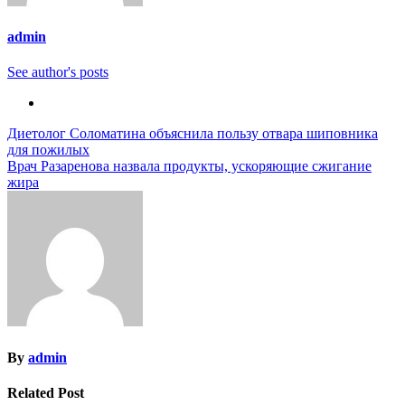
admin
See author's posts
Навигация
Диетолог Соломатина объяснила пользу отвара шиповника
для пожилых
по
Врач Разаренова назвала продукты, ускоряющие сжигание
записям
жира
By
admin
Related Post