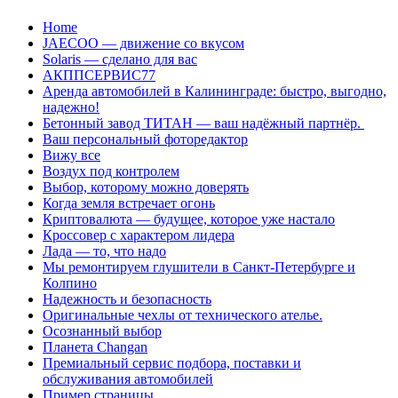
Перейти
Home
к
JAECOO — движение со вкусом
содержанию
Solaris — сделано для вас
АКППСЕРВИС77
Аренда автомобилей в Калининграде: быстро, выгодно,
надежно!
Бетонный завод ТИТАН — ваш надёжный партнёр.
Ваш персональный фоторедактор
Вижу все
Воздух под контролем
Выбор, которому можно доверять
Когда земля встречает огонь
Криптовалюта — будущее, которое уже настало
Кроссовер с характером лидера
Лада — то, что надо
Мы ремонтируем глушители в Санкт-Петербурге и
Колпино
Надежность и безопасность
Оригинальные чехлы от технического ателье.
Осознанный выбор
Планета Changan
Премиальный сервис подбора, поставки и
обслуживания автомобилей
Пример страницы