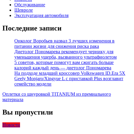
Обслуживание
Шевроле
Эксплуатация автомобиля
Последние записи
Онколог Воробьев назвал 3 лучших изменения в
питании жизни для снижения риска рака
Диетолог Пономарева рекомендует чернику для
уменьшения ущерба, вызванного ультрафиолетом
5 советов, которые помогут вам сжигать больше
калорий каждый день — диетолог Пономарева
На подходе младший кроссовер Volkswagen ID.Era 5X
Geely Monjaro/Xingyue L с приставкой Plus возглавит
семейство модели
Оплетки со шнуровкой TITANIUM из премиального
материала
Вы пропустили
Новости