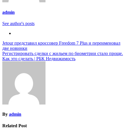
admin
See author's posts
Навигация
Jetour представил кроссовер Freedom 7 Plus и переименовал
две новинки
по
Регистрировать сделки с жильем по биометрии стало проще.
записям
Как это сделать | РБК Недвижимость
By
admin
Related Post