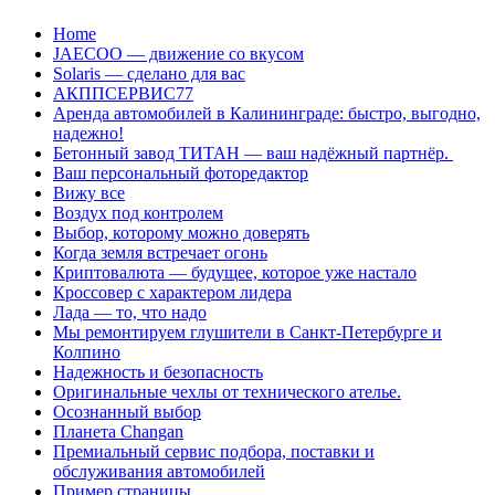
Перейти
Home
к
JAECOO — движение со вкусом
содержанию
Solaris — сделано для вас
АКППСЕРВИС77
Аренда автомобилей в Калининграде: быстро, выгодно,
надежно!
Бетонный завод ТИТАН — ваш надёжный партнёр.
Ваш персональный фоторедактор
Вижу все
Воздух под контролем
Выбор, которому можно доверять
Когда земля встречает огонь
Криптовалюта — будущее, которое уже настало
Кроссовер с характером лидера
Лада — то, что надо
Мы ремонтируем глушители в Санкт-Петербурге и
Колпино
Надежность и безопасность
Оригинальные чехлы от технического ателье.
Осознанный выбор
Планета Changan
Премиальный сервис подбора, поставки и
обслуживания автомобилей
Пример страницы