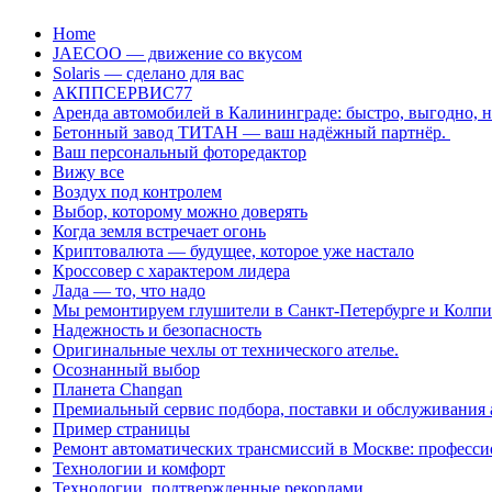
Перейти
Home
к
JAECOO — движение со вкусом
содержанию
Solaris — сделано для вас
АКППСЕРВИС77
Аренда автомобилей в Калининграде: быстро, выгодно, 
Бетонный завод ТИТАН — ваш надёжный партнёр.
Ваш персональный фоторедактор
Вижу все
Воздух под контролем
Выбор, которому можно доверять
Когда земля встречает огонь
Криптовалюта — будущее, которое уже настало
Кроссовер с характером лидера
Лада — то, что надо
Мы ремонтируем глушители в Санкт-Петербурге и Колп
Надежность и безопасность
Оригинальные чехлы от технического ателье.
Осознанный выбор
Планета Changan
Премиальный сервис подбора, поставки и обслуживания
Пример страницы
Ремонт автоматических трансмиссий в Москве: професси
Технологии и комфорт
Технологии, подтвержденные рекордами