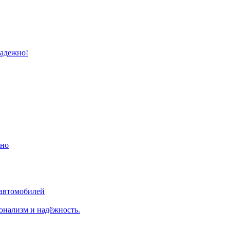
надежно!
ино
 автомобилей
онализм и надёжность.