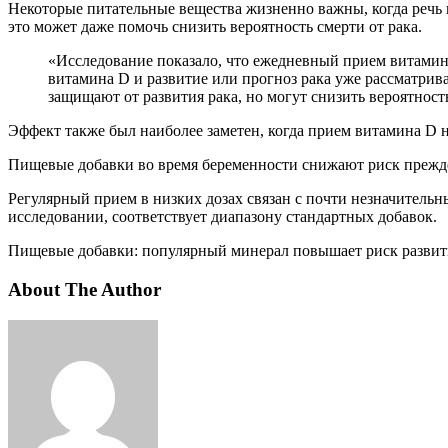
Некоторые питательные вещества жизненно важны, когда речь 
это может даже помочь снизить вероятность смерти от рака.
«Исследование показало, что ежедневный прием витамина D3 (форма витамина D) может снизить риск смерти от рака на 12 процентов. Потенциальные эффекты добавок
витамина D и развитие или прогноз рака уже рассматрив
защищают от развития рака, но могут снизить вероятнос
Эффект также был наиболее заметен, когда прием витамина D н
Пищевые добавки во время беременности снижают риск преж
Регулярный прием в низких дозах связан с почти незначительн
исследовании, соответствует диапазону стандартных добавок.
Пищевые добавки: популярный минерал повышает риск развит
About The Author