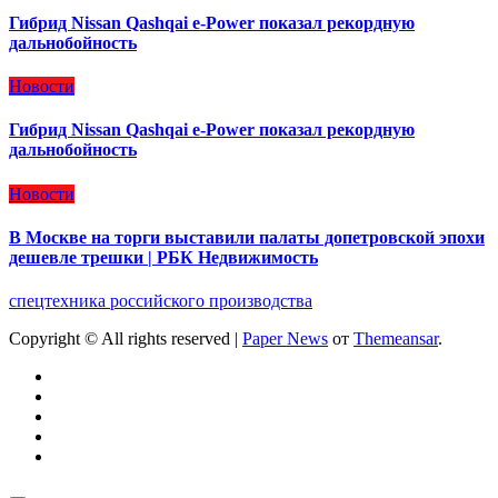
Гибрид Nissan Qashqai e-Power показал рекордную
дальнобойность
Новости
Гибрид Nissan Qashqai e-Power показал рекордную
дальнобойность
Новости
В Москве на торги выставили палаты допетровской эпохи
дешевле трешки | РБК Недвижимость
спецтехника российского производства
Copyright © All rights reserved
|
Paper News
от
Themeansar
.