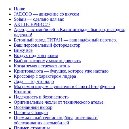
Перейти
Home
к
JAECOO — движение со вкусом
содержанию
Solaris — сделано для вас
АКППСЕРВИС77
Аренда автомобилей в Калининграде: быстро, выгодно,
надежно!
Бетонный завод ТИТАН — ваш надёжный партнёр.
Ваш персональный фоторедактор
Вижу все
Воздух под контролем
Выбор, которому можно доверять
Когда земля встречает огонь
Криптовалюта — будущее, которое уже настало
Кроссовер с характером лидера
Лада — то, что надо
Мы ремонтируем глушители в Санкт-Петербурге и
Колпино
Надежность и безопасность
Оригинальные чехлы от технического ателье.
Осознанный выбор
Планета Changan
Премиальный сервис подбора, поставки и
обслуживания автомобилей
Пример страницы