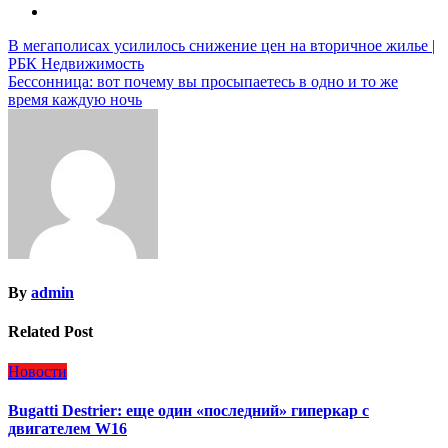
Навигация
В мегаполисах усилилось снижение цен на вторичное жилье |
РБК Недвижимость
по
Бессонница: вот почему вы просыпаетесь в одно и то же
записям
время каждую ночь
By
admin
Related Post
Новости
Bugatti Destrier: еще один «последний» гиперкар с
двигателем W16