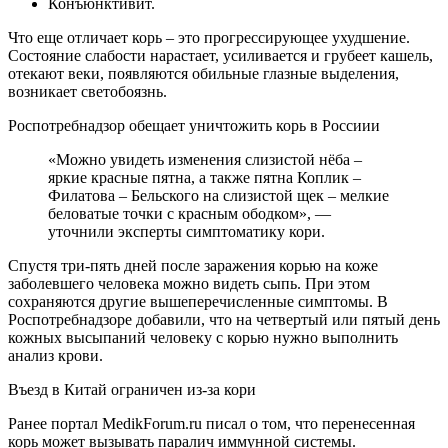
Конъюнктивит.
Что еще отличает корь – это прогрессирующее ухудшение.
Состояние слабости нарастает, усиливается и грубеет кашель,
отекают веки, появляются обильные глазные выделения,
возникает светобоязнь.
Роспотребнадзор обещает уничтожить корь в Россиии
«Можно увидеть изменения слизистой нёба –
яркие красные пятна, а также пятна Коплик –
Филатова – Бельского на слизистой щек – мелкие
беловатые точки с красным ободком», —
уточнили эксперты симптоматику кори.
Спустя три-пять дней после заражения корью на коже
заболевшего человека можно видеть сыпь. При этом
сохраняются другие вышеперечисленные симптомы. В
Роспотребнадзоре добавили, что на четвертый или пятый день
кожных высыпаний человеку с корью нужно выполнить
анализ крови.
Въезд в Китай ограничен из-за кори
Ранее портал MedikForum.ru писал о том, что перенесенная
корь может вызывать паралич иммунной системы.