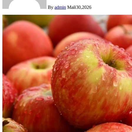
By
admin
Май30,2026