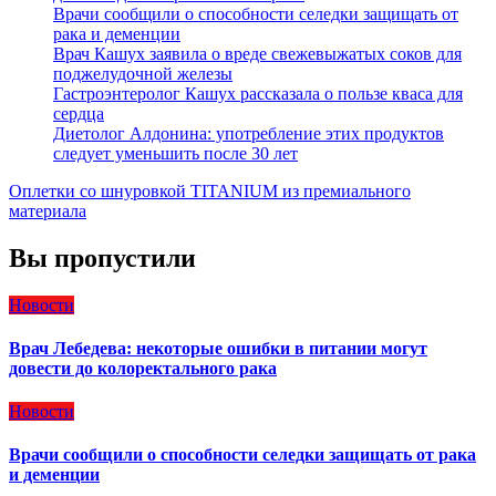
Врачи сообщили о способности селедки защищать от
рака и деменции
Врач Кашух заявила о вреде свежевыжатых соков для
поджелудочной железы
Гастроэнтеролог Кашух рассказала о пользе кваса для
сердца
Диетолог Алдонина: употребление этих продуктов
следует уменьшить после 30 лет
Оплетки со шнуровкой TITANIUM из премиального
материала
Вы пропустили
Новости
Врач Лебедева: некоторые ошибки в питании могут
довести до колоректального рака
Новости
Врачи сообщили о способности селедки защищать от рака
и деменции