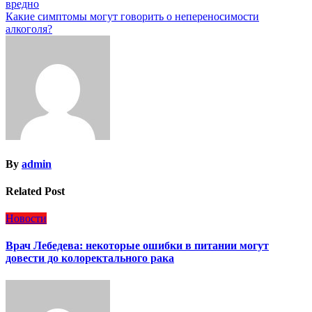
вредно
по
Какие симптомы могут говорить о непереносимости
записям
алкоголя?
By
admin
Related Post
Новости
Врач Лебедева: некоторые ошибки в питании могут
довести до колоректального рака