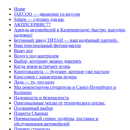
Перейти
Home
к
JAECOO — движение со вкусом
содержанию
Solaris — сделано для вас
АКППСЕРВИС77
Аренда автомобилей в Калининграде: быстро, выгодно,
надежно!
Бетонный завод ТИТАН — ваш надёжный партнёр.
Ваш персональный фоторедактор
Вижу все
Воздух под контролем
Выбор, которому можно доверять
Когда земля встречает огонь
Криптовалюта — будущее, которое уже настало
Кроссовер с характером лидера
Лада — то, что надо
Мы ремонтируем глушители в Санкт-Петербурге и
Колпино
Надежность и безопасность
Оригинальные чехлы от технического ателье.
Осознанный выбор
Планета Changan
Премиальный сервис подбора, поставки и
обслуживания автомобилей
Пример страницы