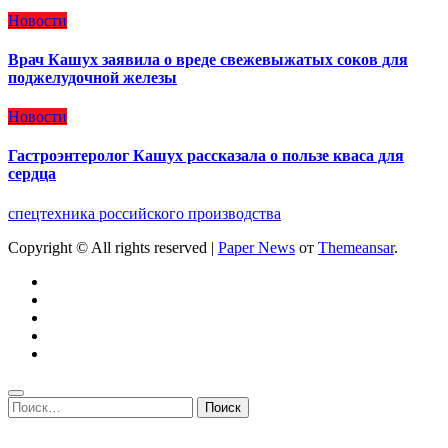
Новости
Врач Кашух заявила о вреде свежевыжатых соков для
поджелудочной железы
Новости
Гастроэнтеролог Кашух рассказала о пользе кваса для
сердца
спецтехника российского производства
Copyright © All rights reserved
|
Paper News
от
Themeansar
.
Найти: