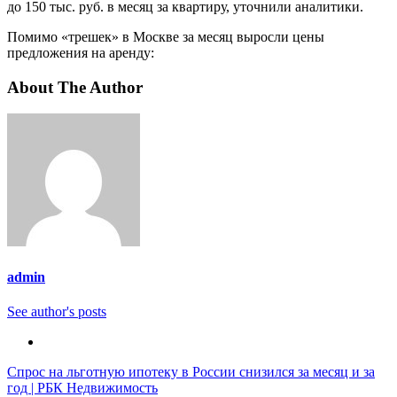
до 150 тыс. руб. в месяц за квартиру, уточнили аналитики.
Помимо «трешек» в Москве за месяц выросли цены
предложения на аренду:
About The Author
admin
See author's posts
Навигация
Спрос на льготную ипотеку в России снизился за месяц и за
год | РБК Недвижимость