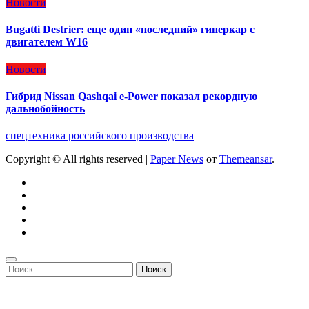
Новости
Bugatti Destrier: еще один «последний» гиперкар с
двигателем W16
Новости
Гибрид Nissan Qashqai e-Power показал рекордную
дальнобойность
спецтехника российского производства
Copyright © All rights reserved
|
Paper News
от
Themeansar
.
Найти: