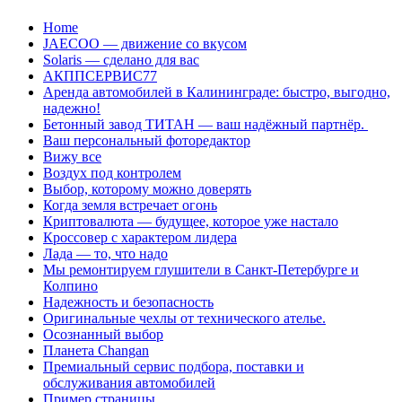
Перейти
Home
к
JAECOO — движение со вкусом
содержанию
Solaris — сделано для вас
АКППСЕРВИС77
Аренда автомобилей в Калининграде: быстро, выгодно,
надежно!
Бетонный завод ТИТАН — ваш надёжный партнёр.
Ваш персональный фоторедактор
Вижу все
Воздух под контролем
Выбор, которому можно доверять
Когда земля встречает огонь
Криптовалюта — будущее, которое уже настало
Кроссовер с характером лидера
Лада — то, что надо
Мы ремонтируем глушители в Санкт-Петербурге и
Колпино
Надежность и безопасность
Оригинальные чехлы от технического ателье.
Осознанный выбор
Планета Changan
Премиальный сервис подбора, поставки и
обслуживания автомобилей
Пример страницы