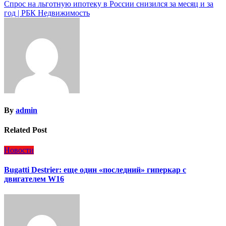
по
Спрос на льготную ипотеку в России снизился за месяц и за
записям
год | РБК Недвижимость
By
admin
Related Post
Новости
Bugatti Destrier: еще один «последний» гиперкар с
двигателем W16